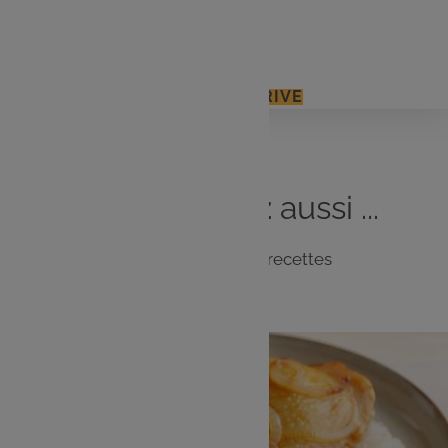
25 cl d’huile d’olive
J'ACCÈDE À MON E.LECLERC DRIVE
Vous
aimerez
aussi ...
Notre sélection de recettes