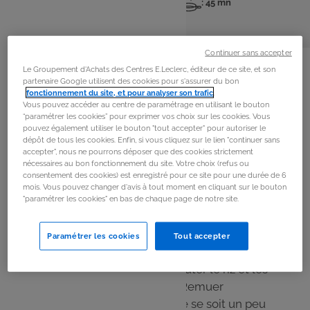
: 6 pers
: 15 mn
: 45 mn
Nombre
Temps
Temps
de
de
de
personnes
préparation
cuisson
La
recette
Continuer sans accepter
Le Groupement d'Achats des Centres E.Leclerc, éditeur de ce site, et son
partenaire Google utilisent des cookies pour s'assurer du bon
fonctionnement du site, et pour analyser son trafic
.
Étape 1
Vous pouvez accéder au centre de paramétrage en utilisant le bouton
Dans une cocotte-minute, ajouter 5 verres d’eau puis
“paramétrer les cookies” pour exprimer vos choix sur les cookies. Vous
pouvez également utiliser le bouton "tout accepter" pour autoriser le
faire cuire les lentilles pendant 15 mn.
dépôt de tous les cookies. Enfin, si vous cliquez sur le lien "continuer sans
accepter", nous ne pourrons déposer que des cookies strictement
nécessaires au bon fonctionnement du site. Votre choix (refus ou
Étape 2
consentement des cookies) est enregistré pour ce site pour une durée de 6
mois. Vous pouvez changer d'avis à tout moment en cliquant sur le bouton
Faire revenir 2 oignons émincés dans de l’huile d'olive,
"paramétrer les cookies" en bas de chaque page de notre site.
jusqu'à ce qu'ils soient dorés.
Paramétrer les cookies
Tout accepter
Étape 3
Quand les lentilles sont cuites, ajouter le riz et les
oignons (avec l'huile de cuisson). Remuer
souvent jusqu'à ce que le mélange se soit un peu