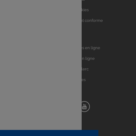
Charte sur les Cookies
Accessibilité : partiellement conforme
Plan du site
Univers
E.Leclerc DRIVE - Courses en ligne
Leclerc
E.Leclerc TRAITEUR en ligne
Ma Cave par E.Leclerc
Toutes les recettes
Suivez-nous !
Notre
Notre
Notre
Notre
pinterest
facebook
instagram
youtube