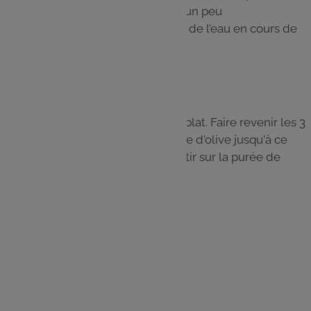
évaporé (il doit quand même être un peu
humide). Il est possible de rajouter de l’eau en cours de
cuisson pour que le mélange soit
plus onctueux.
Étape 4
Verser le mélange dans un grand plat. Faire revenir les 3
autres oignons dans le reste d'huile d'olive jusqu'à ce
qu'ils soient très dorés et les répartir sur la purée de
lentilles.
Les
ingrédients
1 verre de lentilles vertes
⅓ de verre de riz rond
5 oignons