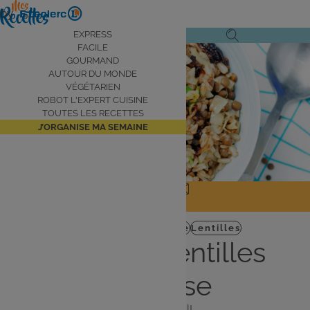
Aller
by
au
Navigation
EXPRESS
Ouvrir
Ouvrir
contenu
FACILE
principale
le
la
principal
GOURMAND
AUTOUR DU MONDE
menu
recherche
VÉGÉTARIEN
de
ROBOT L'EXPERT CUISINE
navigation
TOUTES LES RECETTES
J’ORGANISE MA SEMAINE
JE PARTAGE
J'IMPRIME
Plat
Autour du monde
Lentilles
Purée de lentilles
libanaise