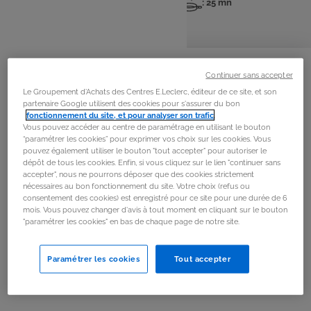
: 4 pers
: 10 mn
: 25 mn
Nombre
Temps
Temps
de
de
de
personnes
préparation
cuisson
La
recette
Continuer sans accepter
Le Groupement d'Achats des Centres E.Leclerc, éditeur de ce site, et son
Étape 1
partenaire Google utilisent des cookies pour s'assurer du bon
fonctionnement du site, et pour analyser son trafic
.
Émincer finement l'oignon. Dans une casserole
Vous pouvez accéder au centre de paramétrage en utilisant le bouton
antiadhésive le faire suer avec l'huile et un demi-verre
“paramétrer les cookies” pour exprimer vos choix sur les cookies. Vous
d'eau.
pouvez également utiliser le bouton "tout accepter" pour autoriser le
dépôt de tous les cookies. Enfin, si vous cliquez sur le lien "continuer sans
accepter", nous ne pourrons déposer que des cookies strictement
nécessaires au bon fonctionnement du site. Votre choix (refus ou
Étape 2
consentement des cookies) est enregistré pour ce site pour une durée de 6
Ajouter le riz et remuer pendant 12 minutes.
mois. Vous pouvez changer d'avis à tout moment en cliquant sur le bouton
"paramétrer les cookies" en bas de chaque page de notre site.
Étape 3
Paramétrer les cookies
Tout accepter
Déglacer avec le vin blanc puis laisser réduire.
Étape 4