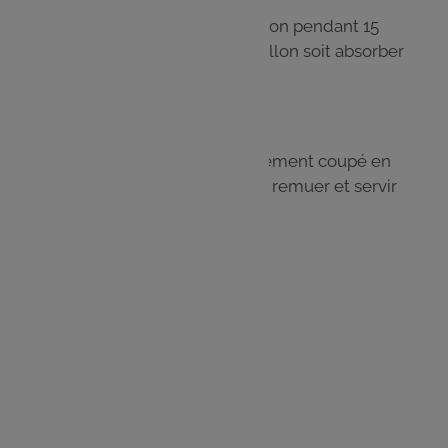
Ajouter louche par louche le bouillon pendant 15
minutes. Bien attendre que le bouillon soit absorber
entre chaque louche.
Étape 5
Incorporer le gorgonzola préalablement coupé en
petites tranches. Ajouter le beurre, remuer et servir
immédiatement.
Étape 6
Ajouter du parmesan râpé.
Les
ingrédients
200 g riz spécial risotto