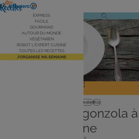
Aller
by
au
Navigation
EXPRESS
Ouvrir
Ouvrir
contenu
FACILE
principale
le
la
principal
GOURMAND
AUTOUR DU MONDE
menu
recherche
VÉGÉTARIEN
de
ROBOT L'EXPERT CUISINE
navigation
TOUTES LES RECETTES
J’ORGANISE MA SEMAINE
JE PARTAGE
J'IMPRIME
Plat
Autour du monde
Riz
Risotto au Gorgonzola à
l'italienne