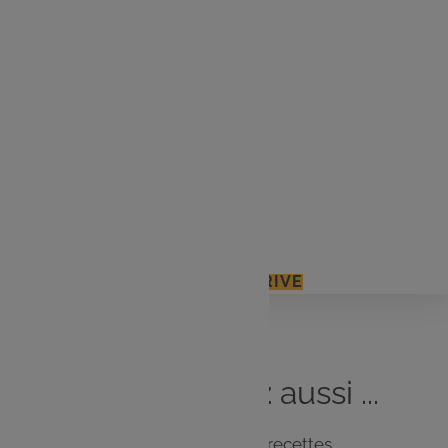
200 g de gorgonzola
1 oignon blanc
1/2 verre d'huile
50 g de beurre
1/2 verre de vin blanc
1 cube de bouillon de légumes
Parmesan râpé
J'ACCÈDE À MON E.LECLERC DRIVE
Vous
aimerez
aussi ...
Notre sélection de recettes