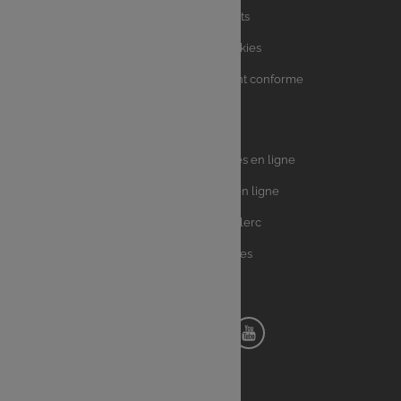
Charte avis clients
Charte sur les Cookies
Accessibilité : partiellement conforme
Plan du site
Univers
E.Leclerc DRIVE - Courses en ligne
Leclerc
E.Leclerc TRAITEUR en ligne
Ma Cave par E.Leclerc
Toutes les recettes
Suivez-nous !
Notre
Notre
Notre
Notre
pinterest
facebook
instagram
youtube