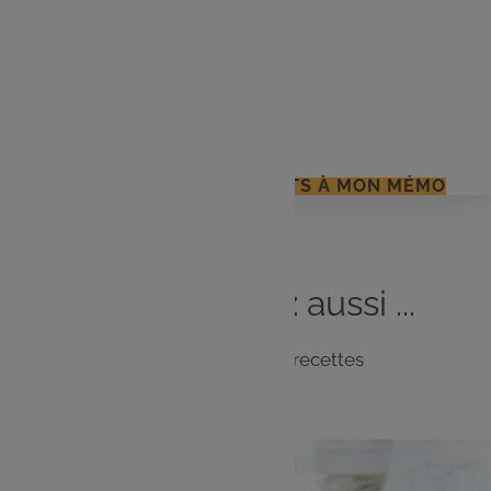
6 tranches de pain de mie
100 g de comté râpé
Huile
Sel, poivre
J'AJOUTE LES INGRÉDIENTS À MON MÉMO
Vous
aimerez
aussi ...
Notre sélection de recettes