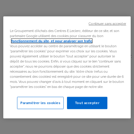
Étape 1
Émincer les oignons et le faire revenir dans un peu de
Continuer sans accepter
beurre dans une poêle.
Le Groupement d'Achats des Centres E.Leclerc, éditeur de ce site, et son
partenaire Google utilisent des cookies pour s'assurer du bon
fonctionnement du site, et pour analyser son trafic
.
Étape 2
Vous pouvez accéder au centre de paramétrage en utilisant le bouton
“paramétrer les cookies” pour exprimer vos choix sur les cookies. Vous
Ajouter la farine, 1 litre d’eau et le vin blanc. Saler, poivrer.
pouvez également utiliser le bouton "tout accepter" pour autoriser le
dépôt de tous les cookies. Enfin, si vous cliquez sur le lien "continuer sans
accepter", nous ne pourrons déposer que des cookies strictement
Étape 3
nécessaires au bon fonctionnement du site. Votre choix (refus ou
consentement des cookies) est enregistré pour ce site pour une durée de 6
Couvrir et laisser mijoter pendant 20 minutes.
mois. Vous pouvez changer d'avis à tout moment en cliquant sur le bouton
"paramétrer les cookies" en bas de chaque page de notre site.
Étape 4
Paramétrer les cookies
Tout accepter
Faire griller le pain et disposer des morceaux dans le
fond de 4 bols pouvant aller au four.
Étape 5