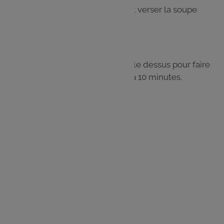
Ajouter un peu de fromage râpé et verser la soupe
dessus.
Étape 6
Mettre à nouveau du fromage sur le dessus pour faire
gratiner le tout au four pendant 5 à 10 minutes.
Les
ingrédients
4 oignons
50 g de beurre
1 c. à s. de farine
25 cl de vin blanc
1 l d'eau