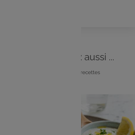
1 noisette Beurre demi-sel
Sel, poivre
Vous
aimerez
aussi ...
Notre sélection de recettes