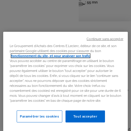
: 6 pers
: 15 mn
: 55 mn
Nombre
Temps
Temps
de
de
de
personnes
préparation
cuisson
La
recette
Continuer sans accepter
Étape 1
Le Groupement d'Achats des Centres E.Leclerc, éditeur de ce site, et son
Découper le poulet en morceaux.
partenaire Google utilisent des cookies pour s'assurer du bon
fonctionnement du site, et pour analyser son trafic
.
Vous pouvez accéder au centre de paramétrage en utilisant le bouton
Étape 2
“paramétrer les cookies” pour exprimer vos choix sur les cookies. Vous
pouvez également utiliser le bouton "tout accepter" pour autoriser le
Zester une partie des citrons et presser le jus. Peler et
dépôt de tous les cookies. Enfin, si vous cliquez sur le lien "continuer sans
accepter", nous ne pourrons déposer que des cookies strictement
émincer les oignons. Saler et poivrer les morceaux de
nécessaires au bon fonctionnement du site. Votre choix (refus ou
poulet. Faire chauffer de l’huile dans une cocotte et faire
consentement des cookies) est enregistré pour ce site pour une durée de 6
mois. Vous pouvez changer d'avis à tout moment en cliquant sur le bouton
dorer le poulet sur toutes les faces.
"paramétrer les cookies" en bas de chaque page de notre site.
Étape 3
Paramétrer les cookies
Tout accepter
Ajouter les oignons, la cannelle, la coriandre, le
gingembre, le curcuma et le zeste de citron. Mélanger et