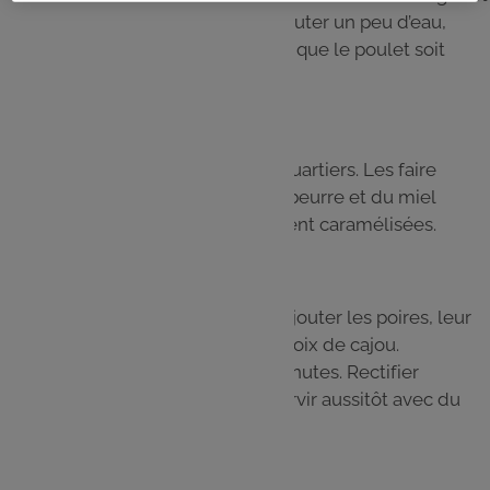
laisser cuire quelques minutes. Ajouter un peu d’eau,
couvrir et laisser mijoter jusqu’à ce que le poulet soit
tendre.
Étape 4
Éplucher et couper les poires en quartiers. Les faire
revenir à la poêle avec un peu de beurre et du miel
jusqu’à ce qu’elles soient légèrement caramélisées.
Étape 5
Retirer la cannelle de la cocotte. Ajouter les poires, leur
jus au miel, les raisins secs et les noix de cajou.
Poursuivre la cuisson quelques minutes. Rectifier
l’assaisonnement si nécessaire. Servir aussitôt avec du
pain ou de la semoule.