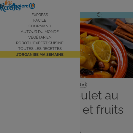
Aller
by
au
Navigation
EXPRESS
Ouvrir
Ouvrir
contenu
FACILE
principale
le
la
principal
GOURMAND
AUTOUR DU MONDE
menu
recherche
VÉGÉTARIEN
de
ROBOT L'EXPERT CUISINE
navigation
TOUTES LES RECETTES
J’ORGANISE MA SEMAINE
Plat
Facile
Poulet
Tajine de poulet au
citron, poires et fruits
secs