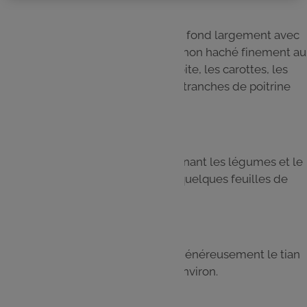
Étape 4
Dans un moule à gratin, beurrez le fond largement avec
les 30 gr de beurre, ajoutez un oignon haché finement au
fond et intercalez de gauche à droite, les carottes, les
pommes de terre et deux ou trois tranches de poitrine
fumée pour former le tian.
Étape 5
Continuez à former le tian en alternant les légumes et le
lard et glissez entre les légumes quelques feuilles de
laurier.
Étape 6
Salez très légèrement et poivrez généreusement le tian
avant de l’enfourner pour 25 min environ.