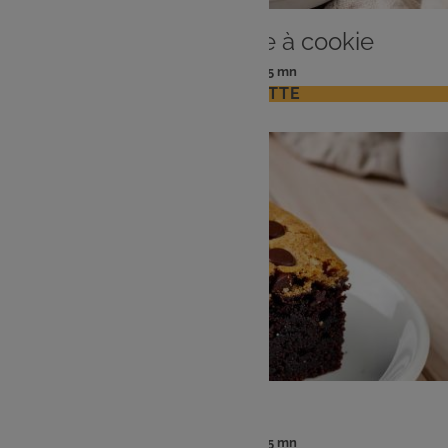
DESSERT
Bouchées de pâte à cookie
: 4 pers
: 25 mn
Nombre
Temps
VOIR LA RECETTE
de
de
personnes
préparation
DESSERT
Brookie
: 4 pers
: 25 mn