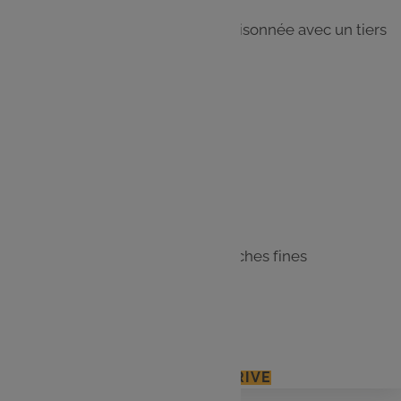
Étape 7
Servez avec une salade verte assaisonnée avec un tiers
de la vinaigrette
Les
ingrédients
500 g de carottes
500 g de pommes de terre
Quelques feuilles de laurier
200 g de poitrine fumée en tranches fines
30 g de beurre
Sel, poivre
J'ACCÈDE À MON E.LECLERC DRIVE