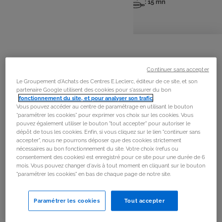
: 4 pers
: 20 mn
: 15 mn
Nombre
Temps
Temps
de
de
de
personnes
préparation
cuisson
La
recette
Étape 1
Continuer sans accepter
Le Groupement d'Achats des Centres E.Leclerc, éditeur de ce site, et son
Allumer le barbecue et le laisser préchauffer 10 à 15
partenaire Google utilisent des cookies pour s'assurer du bon
minutes.
fonctionnement du site, et pour analyser son trafic
.
Vous pouvez accéder au centre de paramétrage en utilisant le bouton
“paramétrer les cookies” pour exprimer vos choix sur les cookies. Vous
Étape 2
pouvez également utiliser le bouton "tout accepter" pour autoriser le
dépôt de tous les cookies. Enfin, si vous cliquez sur le lien "continuer sans
Rincer et couper tous les légumes en gros morceaux et
accepter", nous ne pourrons déposer que des cookies strictement
nécessaires au bon fonctionnement du site. Votre choix (refus ou
les enfiler sur des pics à brochettes. Les arroser d’huile
consentement des cookies) est enregistré pour ce site pour une durée de 6
d’olive, saler et poivrer.
mois. Vous pouvez changer d'avis à tout moment en cliquant sur le bouton
"paramétrer les cookies" en bas de chaque page de notre site.
Étape 3
Paramétrer les cookies
Tout accepter
Cuire les brochettes au barbecue 12 à 15 minutes en les
retournant régulièrement.