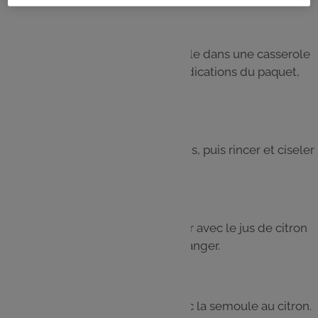
Étape 4
Pendant ce temps, cuire la semoule dans une casserole
d'eau bouillante salée selon les indications du paquet,
puis égoutter.
Étape 5
Presser le citron pour récolter le jus, puis rincer et ciseler
le persil.
Étape 6
Placer la semoule dans un saladier avec le jus de citron
et le persil. Saler, poivrer, puis mélanger.
Étape 7
Servir les brochettes chaudes avec la semoule au citron.