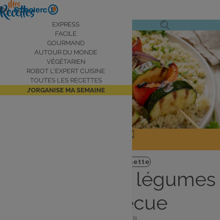
Aller
by
au
Navigation
EXPRESS
Ouvrir
Ouvrir
contenu
FACILE
principale
le
la
principal
GOURMAND
AUTOUR DU MONDE
menu
recherche
VÉGÉTARIEN
de
ROBOT L'EXPERT CUISINE
navigation
TOUTES LES RECETTES
J’ORGANISE MA SEMAINE
JE PARTAGE
J'IMPRIME
Plat
Facile
courgette
Brochettes de légumes
au barbecue