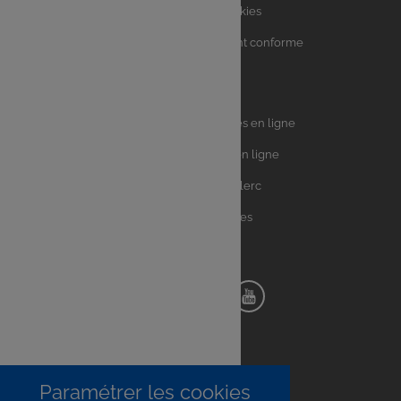
Charte sur les Cookies
Accessibilité : partiellement conforme
Plan du site
Univers
E.Leclerc DRIVE - Courses en ligne
Leclerc
E.Leclerc TRAITEUR en ligne
Ma Cave par E.Leclerc
Toutes les recettes
Suivez-nous !
Notre
Notre
Notre
Notre
pinterest
facebook
instagram
youtube
Paramétrer les cookies