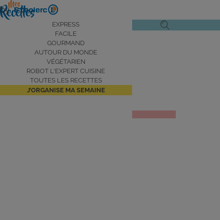
Aller
by
au
Navigation
EXPRESS
Ouvrir
Ouvrir
contenu
FACILE
principale
le
la
principal
GOURMAND
AUTOUR DU MONDE
menu
recherche
VÉGÉTARIEN
de
ROBOT L'EXPERT CUISINE
navigation
TOUTES LES RECETTES
J’ORGANISE MA SEMAINE
Salade niçoise
JE DÉCOUVRE