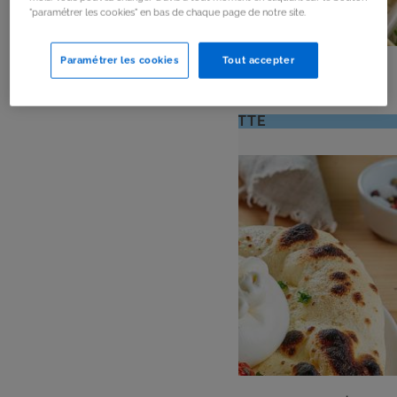
"paramétrer les cookies" en bas de chaque page de notre site.
PLAT
Paramétrer les cookies
Tout accepter
Brochettes de légumes au barbecue
: 4 pers
: 20 mn
Nombre
Temps
VOIR LA RECETTE
de
de
personnes
préparation
ENTRÉE