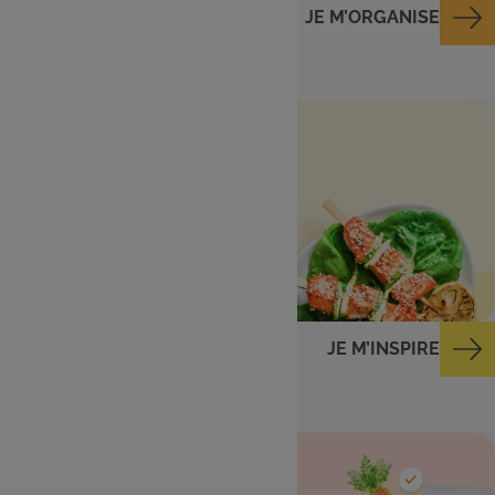
JE M’ORGANISE
Menu de la semaine
Des idées repas du
lundi au dimanche
JE M’INSPIRE
Ingrédients dans
mon frigo