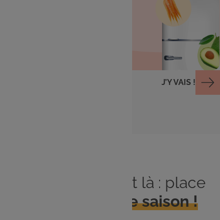
Cuisiner avec ce qu'il
me reste
J’Y VAIS !
Le printemps est là : place
aux
produits de saison !