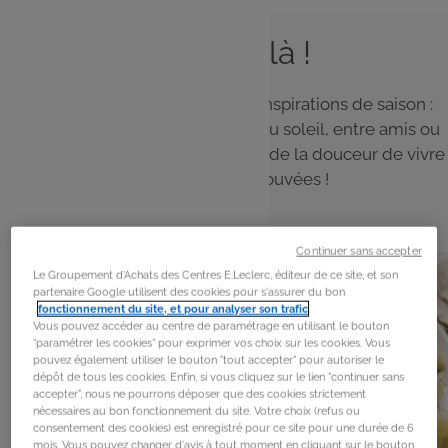
L'été est là !
Le soleil est là ! Découvrez nos inspirations de saison :
des recettes simples à partager au soleil, entre amis ou
en famille, et profitez pleinement de la douceur de vivre
et des saveurs retrouvées !
Continuer sans accepter
Le Groupement d'Achats des Centres E.Leclerc, éditeur de ce site, et son
partenaire Google utilisent des cookies pour s'assurer du bon
fonctionnement du site, et pour analyser son trafic
.
Vous pouvez accéder au centre de paramétrage en utilisant le bouton
“paramétrer les cookies” pour exprimer vos choix sur les cookies. Vous
pouvez également utiliser le bouton "tout accepter" pour autoriser le
dépôt de tous les cookies. Enfin, si vous cliquez sur le lien "continuer sans
accepter", nous ne pourrons déposer que des cookies strictement
nécessaires au bon fonctionnement du site. Votre choix (refus ou
consentement des cookies) est enregistré pour ce site pour une durée de 6
mois. Vous pouvez changer d'avis à tout moment en cliquant sur le bouton