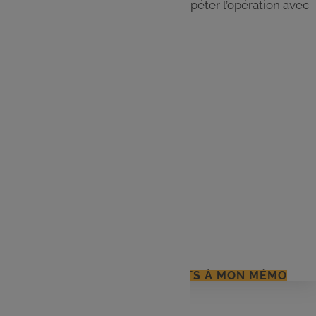
Laisser cuire 5 minutes environ. Répéter l’opération avec
les deux autres pizzas-gaufre.
Les
ingrédients
1 rouleau pâte à pizza
1 boule de mozzarella
Crème fraîche
4 tranches de saumon
Huile d'olive
Aneth
J'AJOUTE LES INGRÉDIENTS À MON MÉMO