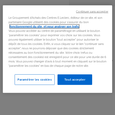
personnes
préparation
cuisson
La
recette
Continuer sans accepter
Le Groupement d'Achats des Centres E.Leclerc, éditeur de ce site, et son
partenaire Google utilisent des cookies pour s'assurer du bon
Étape 1
fonctionnement du site, et pour analyser son trafic
.
Vous pouvez accéder au centre de paramétrage en utilisant le bouton
Détailler la pâte à pizza en 6 disques de 8 cm.
“paramétrer les cookies” pour exprimer vos choix sur les cookies. Vous
pouvez également utiliser le bouton "tout accepter" pour autoriser le
dépôt de tous les cookies. Enfin, si vous cliquez sur le lien "continuer sans
Étape 2
accepter", nous ne pourrons déposer que des cookies strictement
nécessaires au bon fonctionnement du site. Votre choix (refus ou
Garnir 3 disques avec la crème fraîche, la mozzarella,
consentement des cookies) est enregistré pour ce site pour une durée de 6
l’aneth et le saumon. Recouvrir chaque disque d’un autre
mois. Vous pouvez changer d'avis à tout moment en cliquant sur le bouton
"paramétrer les cookies" en bas de chaque page de notre site.
disque non garni. Souder les bords.
Paramétrer les cookies
Tout accepter
Étape 3
Huiler les plaques du gaufrier à l’aide d’huile d’olive et
déposer une des pizzas-gaufre.
Étape 4