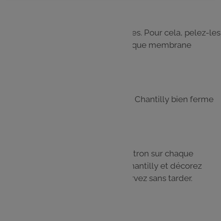
Étape 3
Prélevez les suprêmes des agrumes. Pour cela, pelez-les
et incisez de part et d’autre de chaque membrane
blanche.
Étape 4
Montez la crème liquide en crème Chantilly bien ferme
en la battant avec le sucre vanillé.
Étape 5
Déposez une boule de sorbet au citron sur chaque
meringue. Recouvrez de crème Chantilly et décorez
avec des suprêmes d’agrumes. Servez sans tarder.
Les
ingrédients