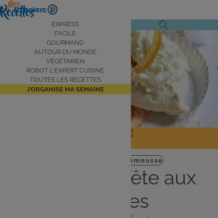
Aller
by
au
Navigation
EXPRESS
Ouvrir
Ouvrir
contenu
FACILE
principale
le
la
principal
GOURMAND
AUTOUR DU MONDE
menu
recherche
VÉGÉTARIEN
de
ROBOT L'EXPERT CUISINE
navigation
TOUTES LES RECETTES
J’ORGANISE MA SEMAINE
JE PARTAGE
J'IMPRIME
Dessert
Noel
Pamplemousse
Pavlova de fête aux
agrumes