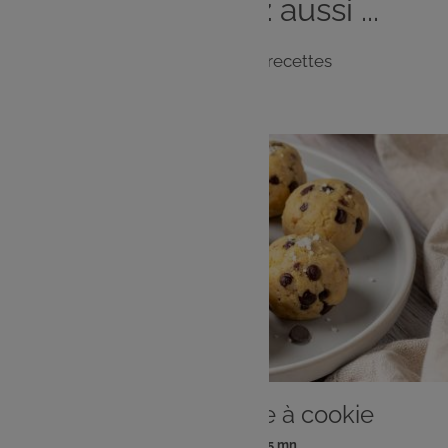
Vous
aimerez
aussi ...
Notre sélection de recettes
DESSERT
Bouchées de pâte à cookie
: 4 pers
: 25 mn