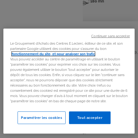
: 6 pers
: 15 mn
: 180 mn
Nombre
Temps
Temps
de
de
de
personnes
préparation
cuisson
La
recette
Continuer sans accepter
Étape 1
Le Groupement d'Achats des Centres E.Leclerc, éditeur de ce site, et son
partenaire Google utilisent des cookies pour s'assurer du bon
Préchauffez le four à 70 °C (th. 2-3). Préparez la meringue.
fonctionnement du site, et pour analyser son trafic
.
Montez les blancs d’œufs en neige très ferme avec la
Vous pouvez accéder au centre de paramétrage en utilisant le bouton
“paramétrer les cookies” pour exprimer vos choix sur les cookies. Vous
pincée de sel à l’aide d’un batteur électrique. Incorporez
pouvez également utiliser le bouton "tout accepter" pour autoriser le
le sucre en poudre délicatement.
dépôt de tous les cookies. Enfin, si vous cliquez sur le lien "continuer sans
accepter", nous ne pourrons déposer que des cookies strictement
nécessaires au bon fonctionnement du site. Votre choix (refus ou
Étape 2
consentement des cookies) est enregistré pour ce site pour une durée de 6
mois. Vous pouvez changer d'avis à tout moment en cliquant sur le bouton
Déposez des tas réguliers de préparation à la poche à
"paramétrer les cookies" en bas de chaque page de notre site.
douille sur une plaque tapissée de papier sulfurisé.
Enfournez pour 3 heures de cuisson. Lorsque les
Paramétrer les cookies
Tout accepter
meringues sont cuites, décollez-les du papier sulfurisé
et laissez-les refroidir sur une grille.