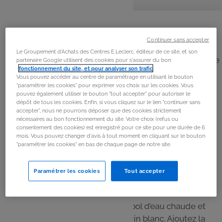
personnes
préparation
cuisson
La
recette
Continuer sans accepter
Étape 1
Le Groupement d'Achats des Centres E.Leclerc, éditeur de ce site, et son
Ficelez le morceau de macreuse. Faites revenir la viande
partenaire Google utilisent des cookies pour s'assurer du bon
fonctionnement du site, et pour analyser son trafic
.
sur toutes les faces dans une cocotte avec l’huile d’olive.
Vous pouvez accéder au centre de paramétrage en utilisant le bouton
“paramétrer les cookies” pour exprimer vos choix sur les cookies. Vous
pouvez également utiliser le bouton "tout accepter" pour autoriser le
Étape 2
dépôt de tous les cookies. Enfin, si vous cliquez sur le lien "continuer sans
accepter", nous ne pourrons déposer que des cookies strictement
Pendant ce temps, épluchez les carottes et coupez-les
nécessaires au bon fonctionnement du site. Votre choix (refus ou
en rondelles. Pelez et émincez l’échalote. Retirez la
consentement des cookies) est enregistré pour ce site pour une durée de 6
mois. Vous pouvez changer d'avis à tout moment en cliquant sur le bouton
viande de la cocotte et remplacez-la par les lardons,
"paramétrer les cookies" en bas de chaque page de notre site.
l’échalote et le clou de girofle. Faites cuire 5 min en
remuant sans laisser caraméliser.
Paramétrer les cookies
Tout accepter
Étape 3
Délayez le bouillon cube dans un bol d’eau chaude et
versez-le dans la cocotte avec le vin blanc. Ajoutez la