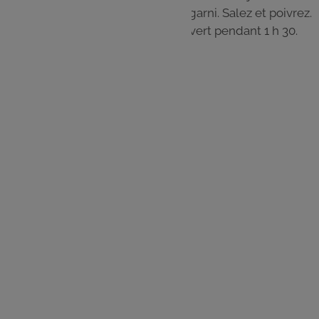
viande, les carottes et le bouquet garni. Salez et poivrez.
Laissez mijoter à petit feu et à couvert pendant 1 h 30.
Les
ingrédients
800 g de macreuse de bœuf
250 g de lardons fumés
2 kg de carottes
1 échalote
50 cl de vin blanc sec
3 c. à s. d’huile d’olive
1 cube de bouillon de bœuf
1 bouquet garni
1 clou de girofle