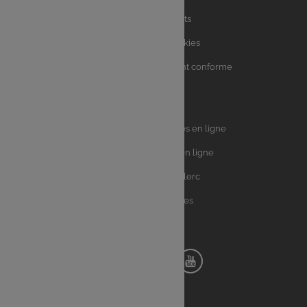
utiles
Charte avis clients
Charte sur les Cookies
Accessibilité : partiellement conforme
Plan du site
Univers
E.Leclerc DRIVE - Courses en ligne
Leclerc
E.Leclerc TRAITEUR en ligne
Ma Cave par E.Leclerc
Toutes les recettes
Suivez-nous !
Notre
Notre
Notre
Notre
pinterest
facebook
instagram
youtube