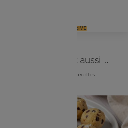
Gros sel et poivre en grains
J'ACCÈDE À MON E.LECLERC DRIVE
Vous
aimerez
aussi ...
Notre sélection de recettes