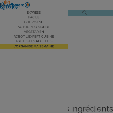
Aller
by
au
Navigation
EXPRESS
Ouvrir
Ouvrir
contenu
FACILE
principale
le
la
principal
GOURMAND
AUTOUR DU MONDE
menu
recherche
VÉGÉTARIEN
de
ROBOT L'EXPERT CUISINE
navigation
TOUTES LES RECETTES
J’ORGANISE MA SEMAINE
Aujourd’hui je voyage autour
du
monde
Je cuisine avec les ingrédients