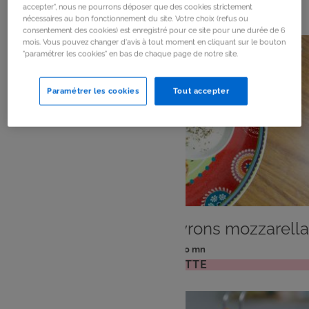
100
résultats
accepter", nous ne pourrons déposer que des cookies strictement
nécessaires au bon fonctionnement du site. Votre choix (refus ou
consentement des cookies) est enregistré pour ce site pour une durée de 6
mois. Vous pouvez changer d'avis à tout moment en cliquant sur le bouton
"paramétrer les cookies" en bas de chaque page de notre site.
Paramétrer les cookies
Tout accepter
PLAT
Empanadas chorizo poivrons mozzarella
: 6 pers
: 30 mn
Nombre
Temps
VOIR LA RECETTE
de
de
personnes
préparation