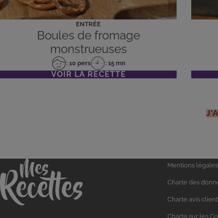
ENTRÉE
Boules de fromage
monstrueuses
: 10 pers
: 15 mn
Nombre
Temps
VOIR LA RECETTE
de
de
personnes
préparation
J'
Liens
Accueil
Mentions légales
utiles
Charte des donn
Charte avis client
Charte sur les C