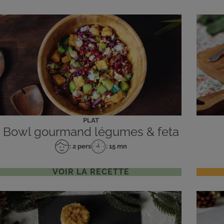
PLAT
Bowl gourmand légumes & feta
: 2 pers
: 15 mn
Nombre
Temps
de
de
personnes
préparation
VOIR LA RECETTE