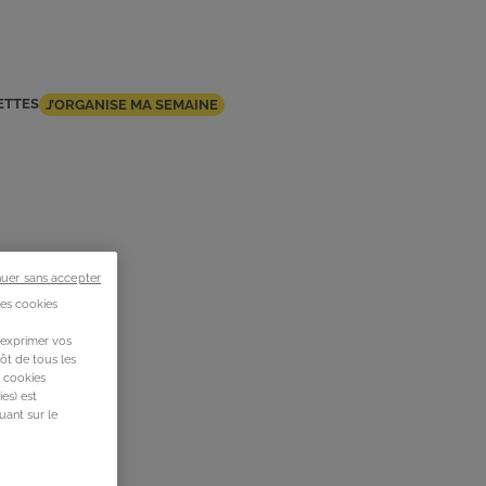
ETTES
J’ORGANISE MA SEMAINE
nuer sans accepter
des cookies
 exprimer vos
ôt de tous les
s cookies
es) est
uant sur le