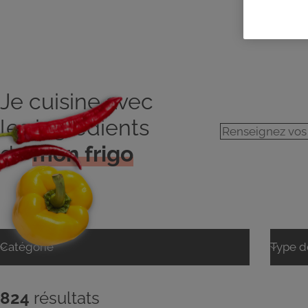
Je cuisine avec
les ingrédients
de
mon frigo
824
résultats