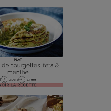
PLAT
de courgettes, feta &
menthe
: 2 pers
: 15 mn
Nombre
Temps
VOIR LA RECETTE
de
de
personnes
préparation