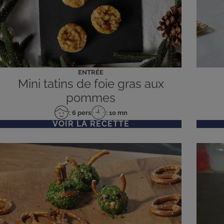
ENTRÉE
Mini tatins de foie gras aux
pommes
: 6 pers
: 10 mn
Nombre
Temps
VOIR LA RECETTE
de
de
personnes
préparation