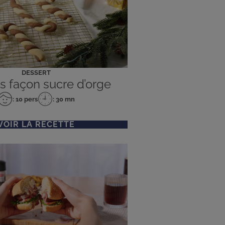
DESSERT
s façon sucre d’orge
: 10 pers
: 30 mn
Nombre
Temps
de
de
personnes
préparation
VOIR LA RECETTE