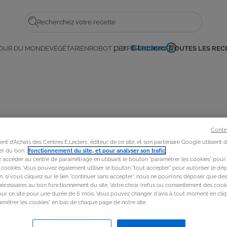
Rechercher
par
OUR DU MONDE
VÉGÉTARIEN
ROBOT L'EXPERT CUISINE
TOUTES LES REC
E.
a
Leclerc
 !
Conti
t d'Achats des Centres E.Leclerc, éditeur de ce site, et son partenaire Google utilisent 
rer du bon
fonctionnement du site, et pour analyser son trafic
.
accéder au centre de paramétrage en utilisant le bouton “paramétrer les cookies” pour
s cookies. Vous pouvez également utiliser le bouton "tout accepter" pour autoriser le dép
in, si vous cliquez sur le lien "continuer sans accepter", nous ne pourrons déposer que de
nécessaires au bon fonctionnement du site. Votre choix (refus ou consentement des cooki
our ce site pour une durée de 6 mois. Vous pouvez changer d'avis à tout moment en cliq
métrer les cookies" en bas de chaque page de notre site.