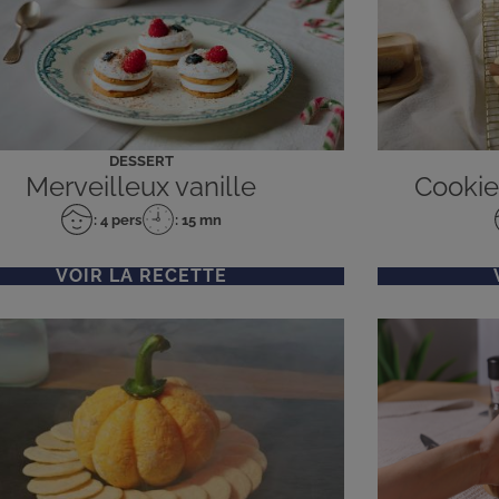
DESSERT
Merveilleux vanille
Cookie
: 4 pers
: 15 mn
Nombre
Temps
de
de
personnes
préparation
VOIR LA RECETTE