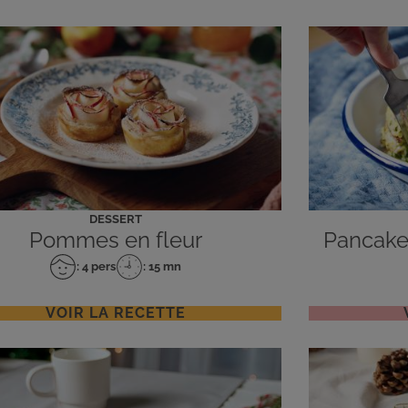
DESSERT
Pommes en fleur
Pancake 
: 4 pers
: 15 mn
Nombre
Temps
de
de
personnes
préparation
VOIR LA RECETTE