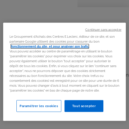
personnes
préparation
cuisson
La
recette
Étape 1
Continuer sans accepter
Couper la carotte en petits cubes, émincer l'ail et
Le Groupement d'Achats des Centres E.Leclerc, éditeur de ce site, et son
partenaire Google utilisent des cookies pour s'assurer du bon
l'oignon.
fonctionnement du site, et pour analyser son trafic
.
Vous pouvez accéder au centre de paramétrage en utilisant le bouton
“paramétrer les cookies” pour exprimer vos choix sur les cookies. Vous
Étape 2
pouvez également utiliser le bouton "tout accepter" pour autoriser le
dépôt de tous les cookies. Enfin, si vous cliquez sur le lien "continuer sans
Dans une grande poêle chaude verser l'huile d'olive, la
accepter", nous ne pourrons déposer que des cookies strictement
carotte, l'oignon et l'ail. Saupoudrer des herbes. Verser un
nécessaires au bon fonctionnement du site. Votre choix (refus ou
consentement des cookies) est enregistré pour ce site pour une durée de 6
filet d'eau pour aider à la cuisson.
mois. Vous pouvez changer d'avis à tout moment en cliquant sur le bouton
"paramétrer les cookies" en bas de chaque page de notre site.
Étape 3
Une fois les légumes plus tendres, verser les lentilles,
Paramétrer les cookies
Tout accepter
l'eau et la pulpe de tomates. Saler.
Étape 4