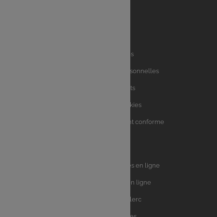
Liens
Mentions légales
utiles
Charte des données personnelles
Charte avis clients
Charte sur les Cookies
Accessibilité : partiellement conforme
Plan du site
Univers
E.Leclerc DRIVE - Courses en ligne
Leclerc
E.Leclerc TRAITEUR en ligne
Ma Cave par E.Leclerc
Toutes les recettes