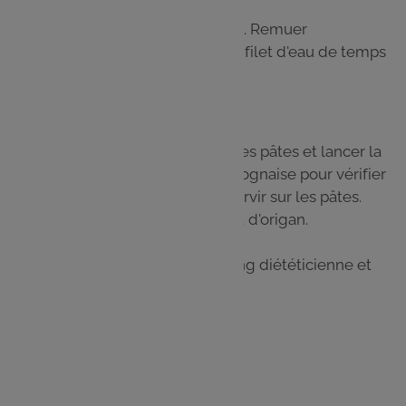
Laisser mijoter environ 20 minutes. Remuer
régulièrement. Si jamais verser un filet d'eau de temps
en temps.
Étape 5
Faire chauffer de l'eau pour cuire les pâtes et lancer la
cuisson à l'ébullition. Goûter la bolognaise pour vérifier
que les lentilles soient cuites et servir sur les pâtes.
Parsemezd'herbes de Provence et d'origan.
Recette élaborée par @luciscooking diététicienne et
nutritionniste
Les
ingrédients
1 carotte