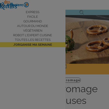
Aller
by
au
Navigation
EXPRESS
Ouvrir
Ouvrir
contenu
FACILE
principale
Voir la vidéo
le
la
principal
GOURMAND
AUTOUR DU MONDE
menu
recherche
VÉGÉTARIEN
de
ROBOT L'EXPERT CUISINE
navigation
TOUTES LES RECETTES
J’ORGANISE MA SEMAINE
JE PARTAGE
J'IMPRIME
Entrée
Halloween
Fromage
Boules de fromage
monstrueuses