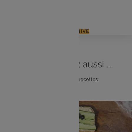
1 paquet de bretzels
Quelques olives noires
J'ACCÈDE À MON E.LECLERC DRIVE
Vous
aimerez
aussi ...
Notre sélection de recettes