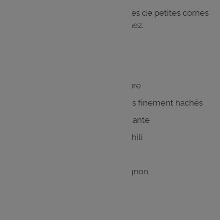
Collez 1 ou 2 yeux par boule et faites de petites cornes
avec les bretzels ainsi qu'un petit nez.
Les
ingrédients
100 gr de crème fromagère nature
Quelques brins de ciboulette très finement hachés
Quelques gouttes de sauce piquante
¼ cuillère à café de poudre de chili
¼ cuillère à café de poudre d'ail
¼ cuillère à café de poudre d'oignon
½ cuillère à café de paprika
Poivre, sel