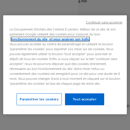
: 10 pers
: 15 mn
Nombre
Temps
de
de
personnes
préparation
La
recette
Continuer sans accepter
Le Groupement d'Achats des Centres E.Leclerc, éditeur de ce site, et son
partenaire Google utilisent des cookies pour s'assurer du bon
Étape 1
fonctionnement du site, et pour analyser son trafic
.
Vous pouvez accéder au centre de paramétrage en utilisant le bouton
Mettez le fromage frais dans un bol et ajoutez la sauce
“paramétrer les cookies” pour exprimer vos choix sur les cookies. Vous
pouvez également utiliser le bouton "tout accepter" pour autoriser le
piquante et les épices.
dépôt de tous les cookies. Enfin, si vous cliquez sur le lien "continuer sans
accepter", nous ne pourrons déposer que des cookies strictement
nécessaires au bon fonctionnement du site. Votre choix (refus ou
Étape 2
consentement des cookies) est enregistré pour ce site pour une durée de 6
mois. Vous pouvez changer d'avis à tout moment en cliquant sur le bouton
Ajoutez du sel et du poivre selon votre goût.
"paramétrer les cookies" en bas de chaque page de notre site.
Étape 3
Paramétrer les cookies
Tout accepter
Formez de petites boules et roulez-les dans la ciboulette
finement hachée.
Étape 4