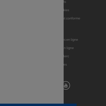
Charte avis clients
Charte sur les Cookies
Accessibilité : partiellement conforme
Plan du site
Univers
E.Leclerc DRIVE - Courses en ligne
Leclerc
E.Leclerc TRAITEUR en ligne
Ma Cave par E.Leclerc
Toutes les recettes
Suivez-nous !
Notre
Notre
Notre
Notre
pinterest
facebook
instagram
youtube