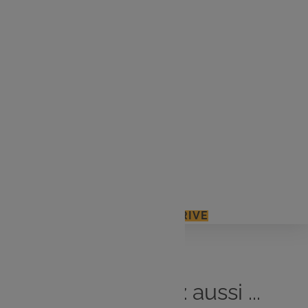
200g de tomates
Coriandre
1 c. à s. de sirop d’agave
3 buns
4 avocats
1 citron
Huile d’olive
Sel, Poivre
J'ACCÈDE À MON E.LECLERC DRIVE
Vous
aimerez
aussi ...