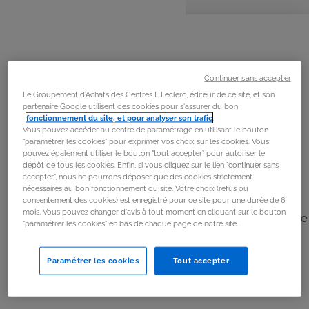
personnes
préparation
cuisson
La
recette
Étape 1
Continuer sans accepter
Laver le poivron rouge et les tomates. Découper le
Le Groupement d'Achats des Centres E.Leclerc, éditeur de ce site, et son
poivron en lanières et les tomates en dés.
partenaire Google utilisent des cookies pour s'assurer du bon
fonctionnement du site, et pour analyser son trafic
.
Vous pouvez accéder au centre de paramétrage en utilisant le bouton
Étape 2
“paramétrer les cookies” pour exprimer vos choix sur les cookies. Vous
pouvez également utiliser le bouton "tout accepter" pour autoriser le
Peler puis émincer l’ail et les oignons.
dépôt de tous les cookies. Enfin, si vous cliquez sur le lien "continuer sans
accepter", nous ne pourrons déposer que des cookies strictement
nécessaires au bon fonctionnement du site. Votre choix (refus ou
Étape 3
consentement des cookies) est enregistré pour ce site pour une durée de 6
mois. Vous pouvez changer d'avis à tout moment en cliquant sur le bouton
Préparer la salsa. Déposer un filet d’huile d’olive dans une
"paramétrer les cookies" en bas de chaque page de notre site.
poêle. Faire revenir l’oignon rouge, l’ail, le poivron et les
dés de tomates. Ajouter un peu de coriandre ciselée, le
Paramétrer les cookies
Tout accepter
sirop d’agave et poivrer. Laisser revenir 5 minutes à feu
vif.