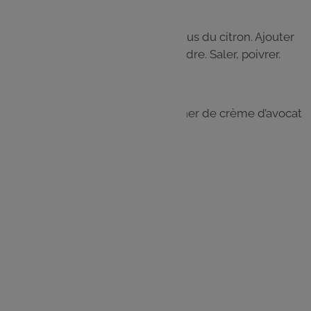
Étape 4
Mixer la chair des avocats avec le jus du citron. Ajouter
l’oignon blanc et le reste de coriandre. Saler, poivrer.
Étape 5
Couper les buns en deux, les tartiner de crème d’avocat
et accompagner de salsa.
Les
ingrédients
1 oignon rouge
1 oignon blanc
1 gousse d’ail
1 poivron rouge