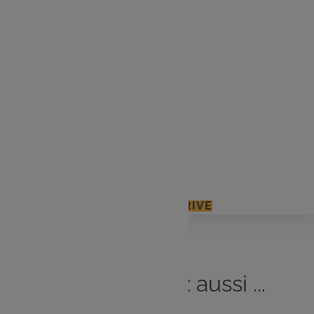
Pour le flan :
3 œufs
120 g de sucre en poudre
70 g de fécule de maïs
15 g de sucre vanillé
150 g de crème fraîche liquide
600 g de lait entier
J'ACCÈDE À MON E.LECLERC DRIVE
Vous
aimerez
aussi ...