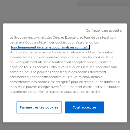
personnes
préparation
cuisson
repos
La
recette
Étape 1
Continuer sans accepter
Pâte brisée : Ajouter 150 g de farine, 75 g de beurre en
Le Groupement d'Achats des Centres E.Leclerc, éditeur de ce site, et son
morceaux, 1/4 c à café de sel, 2 c à café de sucre en
partenaire Google utilisent des cookies pour s'assurer du bon
fonctionnement du site, et pour analyser son trafic
.
poudre et 50 g d'eau dans le bol. Pétrir. Former une boule
Vous pouvez accéder au centre de paramétrage en utilisant le bouton
avec la pâte. Réserver au réfrigérateur, emballé dans un
“paramétrer les cookies” pour exprimer vos choix sur les cookies. Vous
pouvez également utiliser le bouton "tout accepter" pour autoriser le
film plastique pendant 30 min.
dépôt de tous les cookies. Enfin, si vous cliquez sur le lien "continuer sans
accepter", nous ne pourrons déposer que des cookies strictement
nécessaires au bon fonctionnement du site. Votre choix (refus ou
Étape 2
consentement des cookies) est enregistré pour ce site pour une durée de 6
mois. Vous pouvez changer d'avis à tout moment en cliquant sur le bouton
Flan : Préchauffer le four à 180°C. Ajouter 3 œufs, 120 g
"paramétrer les cookies" en bas de chaque page de notre site.
de sucre en poudre, 70 g de fécule de maïs, 15 g de
sucre vanillé et 150 g de crème fraîche liquide dans le
Paramétrer les cookies
Tout accepter
bol. Mélanger.
Ajouter 600 g de lait entier dans le bol. Faire chauffer 12
min.