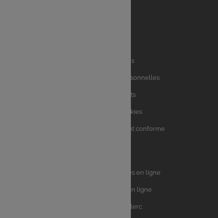
Liens
Mentions légales
utiles
Charte des données personnelles
Charte avis clients
Charte sur les Cookies
Accessibilité : partiellement conforme
Plan du site
Univers
E.Leclerc DRIVE - Courses en ligne
Leclerc
E.Leclerc TRAITEUR en ligne
Ma Cave par E.Leclerc