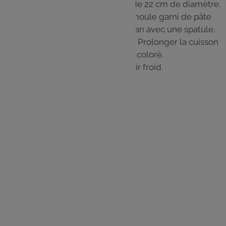
Étaler la pâte et foncer un moule de 22 cm de diamètre.
Verser la crème refroidie dans le moule garni de pâte
puis étaler et lisser la surface du flan avec une spatule.
Enfourner pendant 30 min à 180°C. Prolonger la cuisson
si le dessus du flan n'est pas assez coloré.
Réserver au frigo pendant 3h. Servir froid.
Les
ingrédients
Pour la pâte brisée :
150 g de farine
75 g de beurre
0.25 c à c. de sel
2 c à c. de sucre en poudre
50 g d'eau