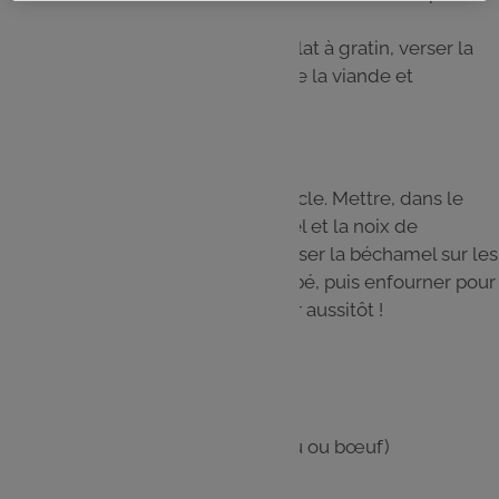
huilée. Saler, poivrer.
Disposer les aubergines dans un plat à gratin, verser la
préparation à la tomate puis mettre la viande et
mélanger délicatement.
Étape 4
Laver et remettre le bol sur son socle. Mettre, dans le
bol, le lait, la farine, le beurre, le sel et la noix de
muscade. Faire chauffer 7 min. Verser la béchamel sur les
légumes, parsemer de gruyère râpé, puis enfourner pour
20 min, à four chaud à 210°C. Servir aussitôt !
Les
ingrédients
500 g de viande hachée (agneau ou bœuf)
400 g de tomates concassées