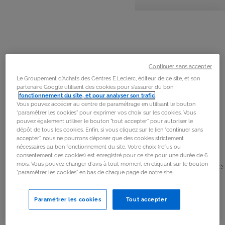
personnes
préparation
cuisson
La
recette
Étape 1
Éplucher et couper en 2 l'oignon et les gousses d’ail.
Continuer sans accepter
Les mettre dans le bol. Mixer.
Le Groupement d'Achats des Centres E.Leclerc, éditeur de ce site, et son
Racler les parois du bol. Ajouter l'huile d’olive. Faire
partenaire Google utilisent des cookies pour s'assurer du bon
fonctionnement du site, et pour analyser son trafic
.
rissoler 4 min.
Vous pouvez accéder au centre de paramétrage en utilisant le bouton
“paramétrer les cookies” pour exprimer vos choix sur les cookies. Vous
pouvez également utiliser le bouton "tout accepter" pour autoriser le
Étape 2
dépôt de tous les cookies. Enfin, si vous cliquez sur le lien "continuer sans
accepter", nous ne pourrons déposer que des cookies strictement
Laver et couper les aubergines en petits morceaux puis
nécessaires au bon fonctionnement du site. Votre choix (refus ou
les mettre dans le panier de cuisson vapeur. Ajouter les
consentement des cookies) est enregistré pour ce site pour une durée de 6
mois. Vous pouvez changer d'avis à tout moment en cliquant sur le bouton
tomates, l'eau, le sel, le poivre et les herbes de Provence
"paramétrer les cookies" en bas de chaque page de notre site.
dans le bol. Faire une cuisson vapeur 25 min.
Paramétrer les cookies
Tout accepter
Étape 3
Pendant ce temps, faire cuire la viande dans une poêle