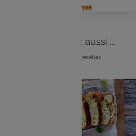
J'ACCÈDE À MON E.LECLERC DRIVE
Vous
aimerez
aussi ...
Notre sélection de recettes