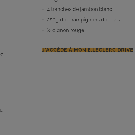
4 tranches de jambon blanc
250g de champignons de Paris
½ oignon rouge
J'ACCÈDE À MON E.LECLERC DRIVE
ez
du