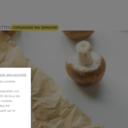
ETTES
J’ORGANISE MA SEMAINE
nuer sans accepter
des cookies
 exprimer vos
ôt de tous les
s cookies
es) est
uant sur le