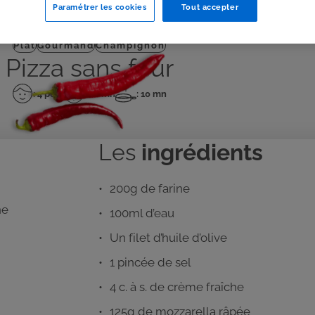
Paramétrer les cookies
Tout accepter
J'IMPRIME
Plat
Gourmand
Champignon
Pizza sans four
: 4 pers
: 20 mn
: 10 mn
Nombre
Temps
Temps
de
de
de
personnes
préparation
cuisson
Les
ingrédients
200g de farine
ne
100ml d’eau
Un filet d’huile d’olive
1 pincée de sel
4 c. à s. de crème fraîche
125g de mozzarella râpée