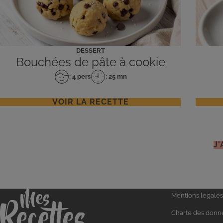
DESSERT
Bouchées de pâte à cookie
: 4 pers
: 25 mn
Nombre
Temps
de
de
personnes
préparation
VOIR LA RECETTE
J
Liens
Accueil
Mentions légales
utiles
Charte des donn