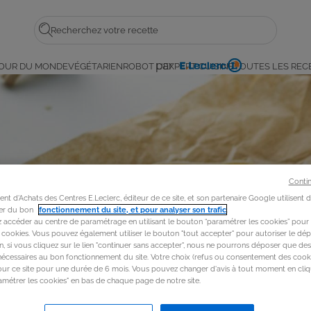
Rechercher
par
OUR DU MONDE
VÉGÉTARIEN
ROBOT L'EXPERT CUISINE
TOUTES LES REC
E.
Leclerc
Conti
t d'Achats des Centres E.Leclerc, éditeur de ce site, et son partenaire Google utilisent 
rer du bon
fonctionnement du site, et pour analyser son trafic
.
accéder au centre de paramétrage en utilisant le bouton “paramétrer les cookies” pour
s cookies. Vous pouvez également utiliser le bouton "tout accepter" pour autoriser le dép
in, si vous cliquez sur le lien "continuer sans accepter", nous ne pourrons déposer que de
nécessaires au bon fonctionnement du site. Votre choix (refus ou consentement des cooki
our ce site pour une durée de 6 mois. Vous pouvez changer d'avis à tout moment en cliq
métrer les cookies" en bas de chaque page de notre site.