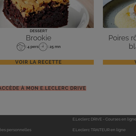
DESSERT
Brookie
Poires r
bl
: 4 pers
: 25 mn
Nombre
Temps
de
de
personnes
préparation
VOIR LA RECETTE
'ACCÈDE À MON E.LECLERC DRIVE
Univers
E.Leclerc DRIVE - Courses en lign
Leclerc
ées personnelles
E.Leclerc TRAITEUR en ligne