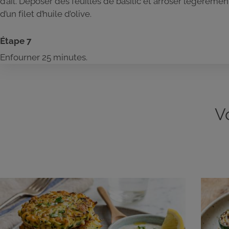
d’ail. Déposer des feuilles de basilic et arroser légèremen
d’un filet d’huile d’olive.
Étape 7
Enfourner 25 minutes.
V