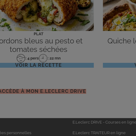
PLAT
ordons bleus au pesto et
Quiche lo
tomates séchées
: 4 pers
: 22 mn
Nombre
Temps
VOIR LA RECETTE
de
de
personnes
préparation
'ACCÈDE À MON E.LECLERC DRIVE
Univers
E.Leclerc DRIVE - Courses en lign
Leclerc
ées personnelles
E.Leclerc TRAITEUR en ligne