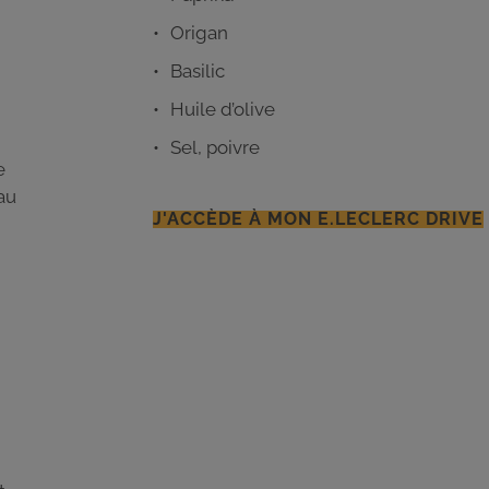
Origan
Basilic
Huile d’olive
Sel, poivre
e
’au
J'ACCÈDE À MON E.LECLERC DRIVE