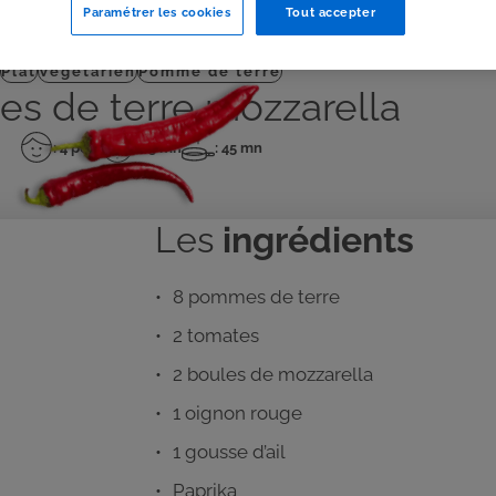
Paramétrer les cookies
Tout accepter
J'IMPRIME
Plat
Végétarien
Pomme de terre
s de terre mozzarella
: 4 pers
: 25 mn
: 45 mn
Nombre
Temps
Temps
de
de
de
personnes
préparation
cuisson
Les
ingrédients
8 pommes de terre
2 tomates
2 boules de mozzarella
1 oignon rouge
1 gousse d’ail
Paprika