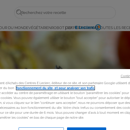
Rechercher
par
OUR DU MONDE
VÉGÉTARIEN
ROBOT L'EXPERT CUISINE
TOUTES LES REC
E.
Leclerc
Conti
t d'Achats des Centres E.Leclerc, éditeur de ce site, et son partenaire Google utilisent 
rer du bon
fonctionnement du site, et pour analyser son trafic
.
accéder au centre de paramétrage en utilisant le bouton “paramétrer les cookies” pour
s cookies. Vous pouvez également utiliser le bouton "tout accepter" pour autoriser le dép
in, si vous cliquez sur le lien "continuer sans accepter", nous ne pourrons déposer que de
nécessaires au bon fonctionnement du site. Votre choix (refus ou consentement des cooki
our ce site pour une durée de 6 mois. Vous pouvez changer d'avis à tout moment en cliq
métrer les cookies" en bas de chaque page de notre site.