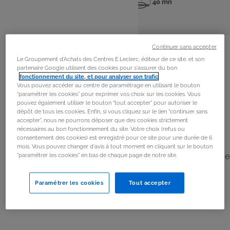
: 4 pers
: 30 mn
: 40 mn
Nombre
Temps
Temps
de
de
de
personnes
préparation
cuisson
La
recette
Continuer sans accepter
Le Groupement d'Achats des Centres E.Leclerc, éditeur de ce site, et son
partenaire Google utilisent des cookies pour s'assurer du bon
Étape 1
fonctionnement du site, et pour analyser son trafic
.
Étaler la pâte feuilletée dans un plat à tarte et piquer le
Vous pouvez accéder au centre de paramétrage en utilisant le bouton
“paramétrer les cookies” pour exprimer vos choix sur les cookies. Vous
fond avec une fouchette.
pouvez également utiliser le bouton "tout accepter" pour autoriser le
dépôt de tous les cookies. Enfin, si vous cliquez sur le lien "continuer sans
accepter", nous ne pourrons déposer que des cookies strictement
Étape 2
nécessaires au bon fonctionnement du site. Votre choix (refus ou
consentement des cookies) est enregistré pour ce site pour une durée de 6
Peler et émincer les gousses d'ail. Émincer les
mois. Vous pouvez changer d'avis à tout moment en cliquant sur le bouton
courgettes. Faire chauffer un filet d'huile d'olive dans une
"paramétrer les cookies" en bas de chaque page de notre site.
sauteuse et faire revenir l'ail et les courgettes pendant 1
min. Ajouter le gingembre et le cumin, saler et poivrer.
Paramétrer les cookies
Tout accepter
Laisser le mélange refroidir un peu, puis le disposer sur
la pâte.