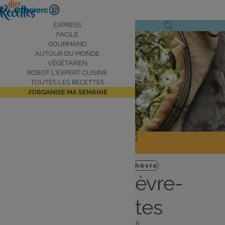
Aller
by
au
Navigation
EXPRESS
Ouvrir
Ouvrir
contenu
FACILE
principale
le
la
principal
GOURMAND
AUTOUR DU MONDE
menu
recherche
VÉGÉTARIEN
de
ROBOT L'EXPERT CUISINE
navigation
TOUTES LES RECETTES
J’ORGANISE MA SEMAINE
JE PARTAGE
J'IMPRIME
Plat
Végétarien
Chèvre
Quiche chèvre-
courgettes