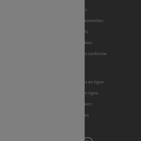
Liens
Mentions légales
utiles
Charte des données personnelles
Charte avis clients
Charte sur les Cookies
Accessibilité : partiellement conforme
Plan du site
Univers
E.Leclerc DRIVE - Courses en ligne
Leclerc
E.Leclerc TRAITEUR en ligne
Ma Cave par E.Leclerc
Toutes les recettes
Suivez-nous !
Notre
Notre
Notre
Notre