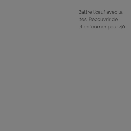
Étape 3
Préchauffer le four à 180 °C (th. 6). Battre l'œuf avec la
crème et les verser sur les courgettes. Recouvrir de
morceaux de chèvre frais. Poivrer et enfourner pour 40
min.
Les
ingrédients
1 pâte feuilletée prête à l'emploi
2 courgettes
2 gousses d'ail
1 c. à s. de gingembre haché
1 gros chèvre frai
1 œuf