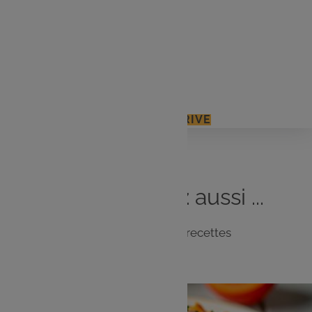
20 cl de crème liquide
1 c. à café de graines de cumin
Huile d'olive
Sel et poivre
J'ACCÈDE À MON E.LECLERC DRIVE
Vous
aimerez
aussi ...
Notre sélection de recettes