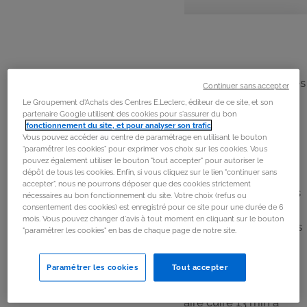
personnes
préparation
cuisson
La
recette
Étape 1
Peler et émincer votre oignon. Rincer les autres légumes
Continuer sans accepter
et couper vos courgettes en rondelles et l’aubergine en
Le Groupement d'Achats des Centres E.Leclerc, éditeur de ce site, et son
partenaire Google utilisent des cookies pour s'assurer du bon
dés. Epépiner et tailler les poivrons et les tomates en
fonctionnement du site, et pour analyser son trafic
.
lamelles.
Vous pouvez accéder au centre de paramétrage en utilisant le bouton
“paramétrer les cookies” pour exprimer vos choix sur les cookies. Vous
pouvez également utiliser le bouton "tout accepter" pour autoriser le
Étape 2
dépôt de tous les cookies. Enfin, si vous cliquez sur le lien "continuer sans
accepter", nous ne pourrons déposer que des cookies strictement
Ajouter les 3 c à s d'huile d'olive, les gousses d'ail pelées
nécessaires au bon fonctionnement du site. Votre choix (refus ou
consentement des cookies) est enregistré pour ce site pour une durée de 6
dans le bol. Faire rissoler 3 min.
mois. Vous pouvez changer d'avis à tout moment en cliquant sur le bouton
Ajouter l’oignon émincé, les rondelles de courgettes, les
"paramétrer les cookies" en bas de chaque page de notre site.
dés d'aubergine dans le bol.
Paramétrer les cookies
Tout accepter
Étape 3
Ajouter les lamelles de poivrons. Faire cuire 13 min à