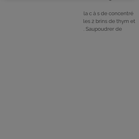
couvercle fermé.
Ajouter les morceaux de tomates, la c à s de concentré
de tomates dilué dans 10 cl d'eau, les 2 brins de thym et
les 2 feuilles de laurier, dans le bol. Saupoudrer de
piment d’Espelette.
Étape 4
Saler et poivrer Faire cuire 10 min.
Servir aussitôt.
Les
ingrédients
1 oignon jaune
2 courgettes
1 aubergine