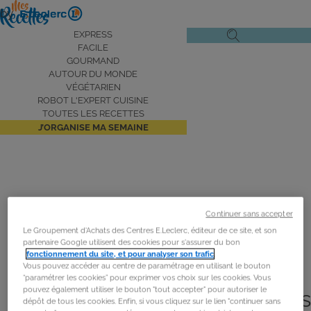
Aller
by
au
Navigation
EXPRESS
Ouvrir
Ouvrir
contenu
FACILE
principale
le
la
principal
GOURMAND
AUTOUR DU MONDE
menu
recherche
VÉGÉTARIEN
de
ROBOT L'EXPERT CUISINE
navigation
TOUTES LES RECETTES
J’ORGANISE MA SEMAINE
Aujourd’hui je voyage autour
du
monde
Continuer sans accepter
Le Groupement d'Achats des Centres E.Leclerc, éditeur de ce site, et son
partenaire Google utilisent des cookies pour s'assurer du bon
fonctionnement du site, et pour analyser son trafic
.
Vous pouvez accéder au centre de paramétrage en utilisant le bouton
“paramétrer les cookies” pour exprimer vos choix sur les cookies. Vous
pouvez également utiliser le bouton "tout accepter" pour autoriser le
Je cuisine avec les ingrédients
dépôt de tous les cookies. Enfin, si vous cliquez sur le lien "continuer sans