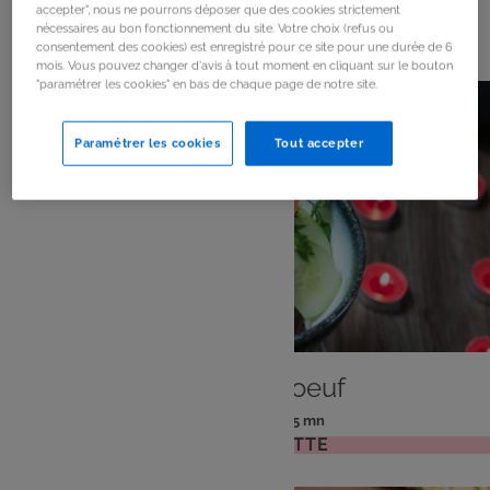
accepter", nous ne pourrons déposer que des cookies strictement
53
résultats
nécessaires au bon fonctionnement du site. Votre choix (refus ou
consentement des cookies) est enregistré pour ce site pour une durée de 6
mois. Vous pouvez changer d'avis à tout moment en cliquant sur le bouton
"paramétrer les cookies" en bas de chaque page de notre site.
Paramétrer les cookies
Tout accepter
PLAT
Bo Bun au boeuf
: 4 pers
: 15 mn
Nombre
Temps
VOIR LA RECETTE
de
de
personnes
préparation