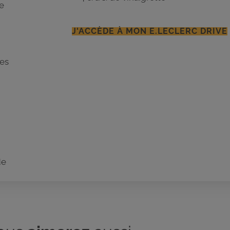
le
J'ACCÈDE À MON E.LECLERC DRIVE
mes
de