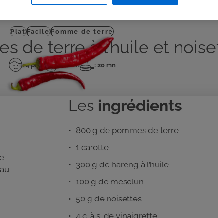
J'IMPRIME
Plat
Facile
Pomme de terre
de terre à l’huile et noiset
: 4 pers
: 20 mn
: 20 mn
Nombre
Temps
Temps
de
de
de
personnes
préparation
cuisson
Les
ingrédients
800 g de pommes de terre
s
1 carotte
me
300 g de hareng à l’huile
eau
100 g de mesclun
50 g de noisettes
4 c. à s. de vinaigrette