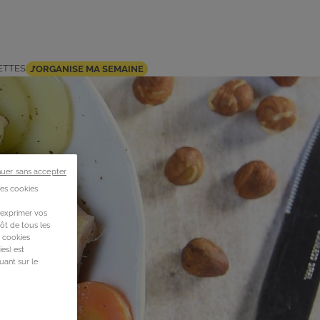
ETTES
J’ORGANISE MA SEMAINE
nuer sans accepter
des cookies
 exprimer vos
ôt de tous les
s cookies
es) est
uant sur le