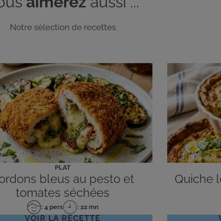
ous
aimerez
aussi ...
Notre sélection de recettes
PLAT
ordons bleus au pesto et
Quiche lo
tomates séchées
: 4 pers
: 22 mn
Nombre
Temps
VOIR LA RECETTE
de
de