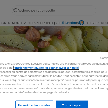
Rechercher
par
OUR DU MONDE
VÉGÉTARIEN
ROBOT L'EXPERT CUISINE
TOUTES LES REC
E.
Leclerc
Conti
t d'Achats des Centres E.Leclerc, éditeur de ce site, et son partenaire Google utilisent 
rer du bon
fonctionnement du site, et pour analyser son trafic
.
accéder au centre de paramétrage en utilisant le bouton “paramétrer les cookies” pour
s cookies. Vous pouvez également utiliser le bouton "tout accepter" pour autoriser le dép
in, si vous cliquez sur le lien "continuer sans accepter", nous ne pourrons déposer que de
nécessaires au bon fonctionnement du site. Votre choix (refus ou consentement des cooki
our ce site pour une durée de 6 mois. Vous pouvez changer d'avis à tout moment en cliq
métrer les cookies" en bas de chaque page de notre site.
Paramétrer les cookies
Tout accepter