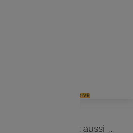
1 pâte brisée ou feuilletée
200 g de saumon fumé
4 gros poireaux
110 g de beurre
10 cl de crème liquide entière
50 g d’amandes effilées
3 c. à s. d’huile d’olive
Sel et poivre
J'ACCÈDE À MON E.LECLERC DRIVE
Vous
aimerez
aussi ...