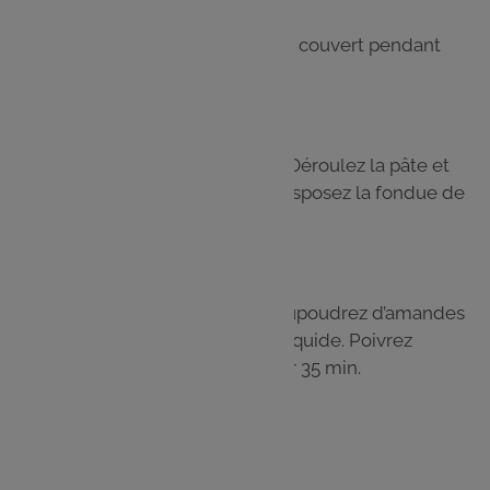
Étape 3
Remuez régulièrement et cuisez à couvert pendant
environ 20 min.
Étape 4
Préchauffez le four à 180 °C (h. 6). Déroulez la pâte et
étalez-la dans un moule à tarte. Disposez la fondue de
poireaux dans le fond de tarte.
Étape 5
Ajoutez le saumon en lanières. Saupoudrez d’amandes
effilées et arrosez avec la crème liquide. Poivrez
généreusement et enfournez pour 35 min.
Les
ingrédients