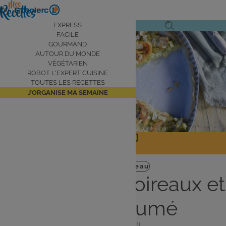
Aller
by
au
Navigation
EXPRESS
Ouvrir
Ouvrir
contenu
FACILE
principale
le
la
principal
GOURMAND
AUTOUR DU MONDE
menu
recherche
VÉGÉTARIEN
de
ROBOT L'EXPERT CUISINE
navigation
TOUTES LES RECETTES
J’ORGANISE MA SEMAINE
JE PARTAGE
J'IMPRIME
Plat
Facile
Poireau
Tarte fine de poireaux et
saumon fumé