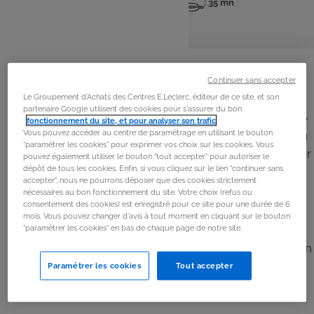
: 4 pers
: 20 mn
: 35 mn
Nombre
Temps
Temps
de
de
de
personnes
préparation
cuisson
La
recette
Continuer sans accepter
Étape 1
Le Groupement d'Achats des Centres E.Leclerc, éditeur de ce site, et son
partenaire Google utilisent des cookies pour s'assurer du bon
Pour la fondue de poireaux, coupez la plus grosse partie
fonctionnement du site, et pour analyser son trafic
.
Vous pouvez accéder au centre de paramétrage en utilisant le bouton
des feuilles vertes des poireaux. Lavez-les à grande eau
“paramétrer les cookies” pour exprimer vos choix sur les cookies. Vous
en les fendant dans le sens de la longueur pour nettoyer
pouvez également utiliser le bouton "tout accepter" pour autoriser le
dépôt de tous les cookies. Enfin, si vous cliquez sur le lien "continuer sans
l’intérieur des feuilles. Émincez-les finement.
accepter", nous ne pourrons déposer que des cookies strictement
nécessaires au bon fonctionnement du site. Votre choix (refus ou
consentement des cookies) est enregistré pour ce site pour une durée de 6
Étape 2
mois. Vous pouvez changer d'avis à tout moment en cliquant sur le bouton
"paramétrer les cookies" en bas de chaque page de notre site.
Dans une sauteuse, faites chauffer l’huile, ajoutez le
beurre et l’émincé de poireaux. Faites cuire à feu doux en
ajoutant 1 verre d’eau en début de cuisson. Salez et
Paramétrer les cookies
Tout accepter
poivrez.