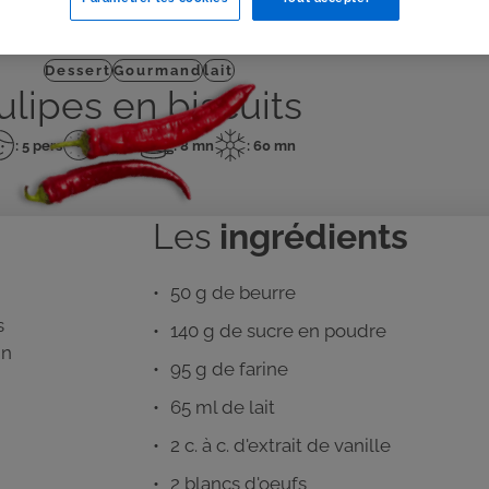
J'IMPRIME
Dessert
Gourmand
lait
ulipes en biscuits
: 5 pers
: 15 mn
: 8 mn
: 60 mn
mbre
Temps
Temps
Temps
de
de
de
rsonnes
préparation
cuisson
repos
Les
ingrédients
50 g de beurre
s
140 g de sucre en poudre
in
95 g de farine
65 ml de lait
2 c. à c. d'extrait de vanille
2 blancs d'oeufs