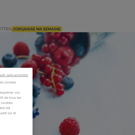
ETTES
J’ORGANISE MA SEMAINE
nuer sans accepter
des cookies
 exprimer vos
ôt de tous les
s cookies
es) est
uant sur le