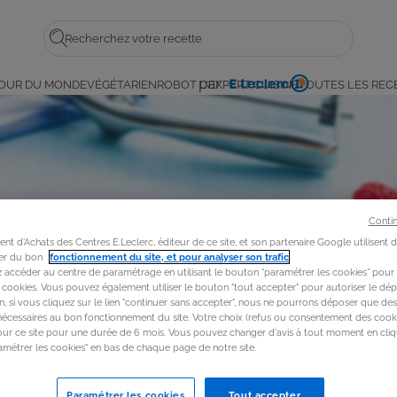
Rechercher
par
OUR DU MONDE
VÉGÉTARIEN
ROBOT L'EXPERT CUISINE
TOUTES LES REC
E.
Leclerc
Conti
t d'Achats des Centres E.Leclerc, éditeur de ce site, et son partenaire Google utilisent 
rer du bon
fonctionnement du site, et pour analyser son trafic
.
accéder au centre de paramétrage en utilisant le bouton “paramétrer les cookies” pour
s cookies. Vous pouvez également utiliser le bouton "tout accepter" pour autoriser le dép
in, si vous cliquez sur le lien "continuer sans accepter", nous ne pourrons déposer que de
nécessaires au bon fonctionnement du site. Votre choix (refus ou consentement des cooki
our ce site pour une durée de 6 mois. Vous pouvez changer d'avis à tout moment en cliq
métrer les cookies" en bas de chaque page de notre site.
Paramétrer les cookies
Tout accepter