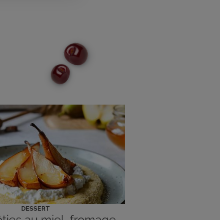
DESSERT
ôties au miel, fromage