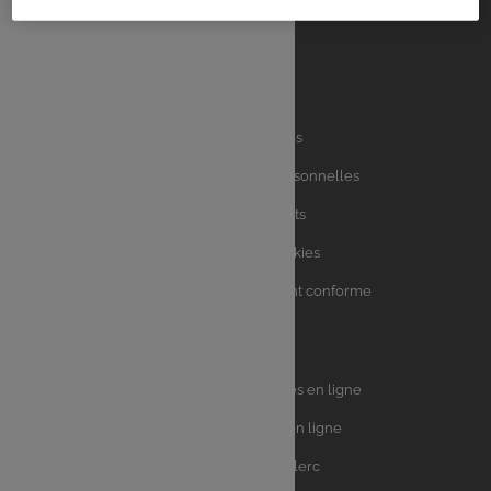
Liens
Mentions légales
utiles
Charte des données personnelles
Charte avis clients
Charte sur les Cookies
Accessibilité : partiellement conforme
Plan du site
Univers
E.Leclerc DRIVE - Courses en ligne
Leclerc
E.Leclerc TRAITEUR en ligne
Ma Cave par E.Leclerc