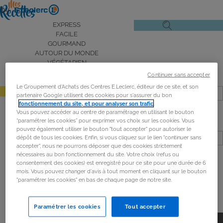
Aller
by
au
Navigation
EXPRESS
Ouvrir
Ouvrir
contenu
FACILE
principale
le
la
principal
GOURMAND
AUTOUR DU MONDE
menu
recherche
VÉGÉTARIEN
de
ROBOT L'EXPERT CUISINE
Nom d'utilisateur
Continuer sans accepter
navigation
TOUTES LES RECETTES
Le Groupement d'Achats des Centres E.Leclerc, éditeur de ce site, et son
J’ORGANISE MA SEMAINE
partenaire Google utilisent des cookies pour s'assurer du bon
fonctionnement du site, et pour analyser son trafic
.
Vous pouvez accéder au centre de paramétrage en utilisant le bouton
Mot de passe
“paramétrer les cookies” pour exprimer vos choix sur les cookies. Vous
pouvez également utiliser le bouton "tout accepter" pour autoriser le
ONGLETS
dépôt de tous les cookies. Enfin, si vous cliquez sur le lien "continuer sans
SE CONNECTER
accepter", nous ne pourrons déposer que des cookies strictement
RÉINITIALISER VOTRE MOT DE PASSE
PRINCIPAUX
nécessaires au bon fonctionnement du site. Votre choix (refus ou
consentement des cookies) est enregistré pour ce site pour une durée de 6
SE CONNECTER
mois. Vous pouvez changer d'avis à tout moment en cliquant sur le bouton
"paramétrer les cookies" en bas de chaque page de notre site.
Paramétrer les cookies
Tout accepter
Accueil