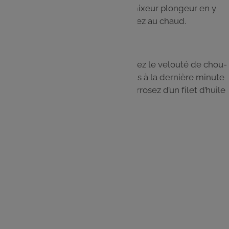
Mixez la préparation à l’aide d’un mixeur plongeur en y
incorporant la crème liquide. Laissez au chaud.
Étape 4
Coupez le foie gras en cubes. Servez le velouté de chou-
fleur dans des bols et garnissez-les à la dernière minute
de cubes de foie gras. Poivrez et arrosez d’un filet d’huile
d’olive avant de servir.
Les
ingrédients
1 gros chou-fleur
250 g de foie gras en conserve
1 oignon blanc
1 gousse d’ail