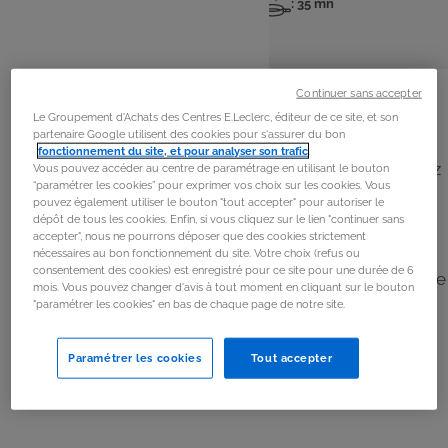
: 4 pers
: 25 mn
: 35 mn
Nombre
Temps
Temps
de
de
de
personnes
préparation
cuisson
La
recette
Continuer sans accepter
Le Groupement d'Achats des Centres E.Leclerc, éditeur de ce site, et son
Étape 1
partenaire Google utilisent des cookies pour s'assurer du bon
fonctionnement du site, et pour analyser son trafic
.
Lavez le chou-fleur et coupez-le en morceaux. Épluchez
Vous pouvez accéder au centre de paramétrage en utilisant le bouton
“paramétrer les cookies” pour exprimer vos choix sur les cookies. Vous
l’oignon et l’ail, puis hachez-les.
pouvez également utiliser le bouton "tout accepter" pour autoriser le
dépôt de tous les cookies. Enfin, si vous cliquez sur le lien "continuer sans
accepter", nous ne pourrons déposer que des cookies strictement
Étape 2
nécessaires au bon fonctionnement du site. Votre choix (refus ou
consentement des cookies) est enregistré pour ce site pour une durée de 6
Dans une sauteuse, faites revenir l’oignon et l’ail dans une
mois. Vous pouvez changer d'avis à tout moment en cliquant sur le bouton
cuillerée à soupe d’huile d’olive pendant 5 minutes.
"paramétrer les cookies" en bas de chaque page de notre site.
Ajoutez le chou-fleur et le cube de bouillon, puis
recouvrez d’eau. Salez et poivrez. Laissez cuire 30
Paramétrer les cookies
Tout accepter
minutes sur feu moyen.
Étape 3