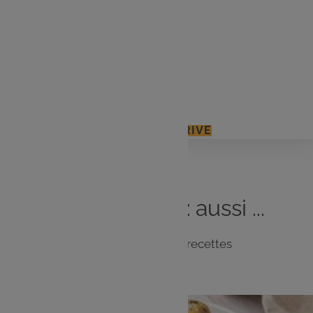
1 cube de bouillon de volaille
20 cl de crème liquide
2 cuil. à soupe d’huile d’olive
Sel, poivre du moulin
J'ACCÈDE À MON E.LECLERC DRIVE
Vous
aimerez
aussi ...
Notre sélection de recettes