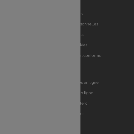
Liens
Mentions légales
utiles
Charte des données personnelles
Charte avis clients
Charte sur les Cookies
Accessibilité : partiellement conforme
Plan du site
Univers
E.Leclerc DRIVE - Courses en ligne
Leclerc
E.Leclerc TRAITEUR en ligne
Ma Cave par E.Leclerc
Toutes les recettes
Suivez-nous !