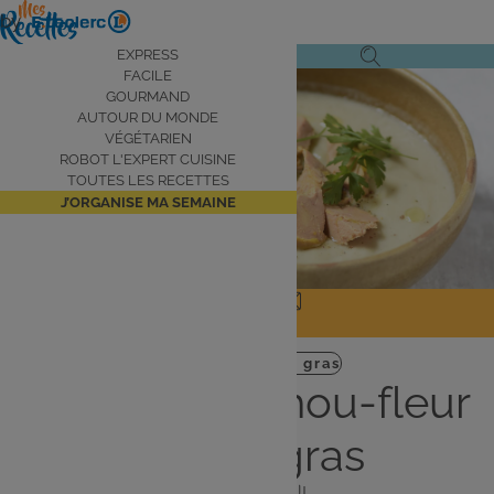
Aller
by
au
Navigation
EXPRESS
Ouvrir
Ouvrir
contenu
FACILE
principale
le
la
principal
GOURMAND
AUTOUR DU MONDE
menu
recherche
VÉGÉTARIEN
de
ROBOT L'EXPERT CUISINE
navigation
TOUTES LES RECETTES
J’ORGANISE MA SEMAINE
JE PARTAGE
J'IMPRIME
Entrée
Noel
Foie gras
Velouté de chou-fleur
au foie gras