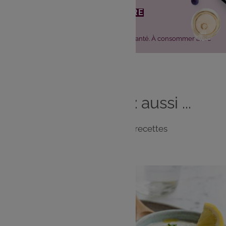
JE DÉCOUVRE
L'abus d'alcool est dangereux pour la santé. À consommer avec
modération.
Vous
aimerez
aussi ...
Notre sélection de recettes