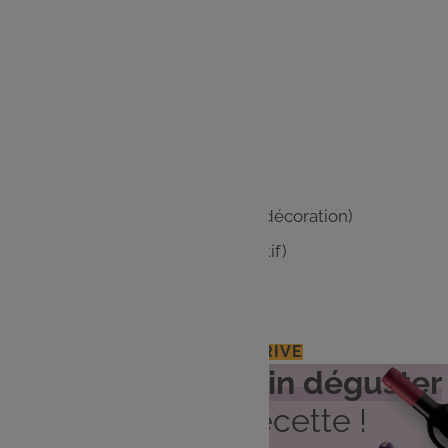
1 échalote
100 g de fromage frais
1 c. à s. de mascarpone
200 g de saumon fumé
1 citron
Sel et poivre du moulin
100 g de saumon fumé (pour la décoration)
30 g d’oeufs de saumon (facultatif)
Quelques brins de ciboulette
J'ACCÈDE À MON E.LECLERC DRIVE
Découvrez
quel vin déguster
avec cette recette !