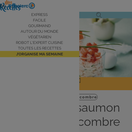
Aller
by
au
Navigation
EXPRESS
Ouvrir
Ouvrir
contenu
FACILE
principale
Voir la vidéo
le
la
principal
GOURMAND
AUTOUR DU MONDE
menu
recherche
VÉGÉTARIEN
de
ROBOT L'EXPERT CUISINE
navigation
TOUTES LES RECETTES
J’ORGANISE MA SEMAINE
JE PARTAGE
J'IMPRIME
Entrée
Express
Concombre
Verrines de saumon
fumé et concombre