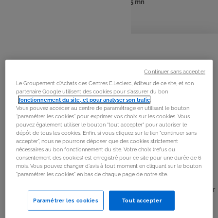
: 6 pers
: 15 mn
Nombre
Temps
de
de
personnes
préparation
La
recette
Étape 1
Continuer sans accepter
Couper au couteau très nettement le saumon fumé.
Le Groupement d'Achats des Centres E.Leclerc, éditeur de ce site, et son
partenaire Google utilisent des cookies pour s'assurer du bon
Peler et émincer nettement l’échalote.
fonctionnement du site, et pour analyser son trafic
.
Vous pouvez accéder au centre de paramétrage en utilisant le bouton
“paramétrer les cookies” pour exprimer vos choix sur les cookies. Vous
Étape 2
pouvez également utiliser le bouton "tout accepter" pour autoriser le
dépôt de tous les cookies. Enfin, si vous cliquez sur le lien "continuer sans
Laver et ciseler nettement la ciboulette et presser le
accepter", nous ne pourrons déposer que des cookies strictement
citron.
nécessaires au bon fonctionnement du site. Votre choix (refus ou
consentement des cookies) est enregistré pour ce site pour une durée de 6
mois. Vous pouvez changer d'avis à tout moment en cliquant sur le bouton
Étape 3
"paramétrer les cookies" en bas de chaque page de notre site.
Mélanger le fromage frais et le mascarpone, puis ajouter
la ciboulette, l’échalote, le saumon et le jus de citron.
Paramétrer les cookies
Tout accepter
Saler très légèrement et poivrer.