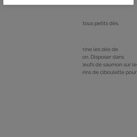
Étape 4
Peler le concombre et le tailler en tous petits dès.
Étape 5
Mettre dans le fond de chaque verrine les dès de
concombre puis la crème au saumon. Disposer dans
chaque verrine du saumon et des œufs de saumon sur le
haut de la verrine. Disposer deux brins de ciboulette pour
la décoration.
Les
ingrédients
1/2 concombre
1 bouquet de ciboulette