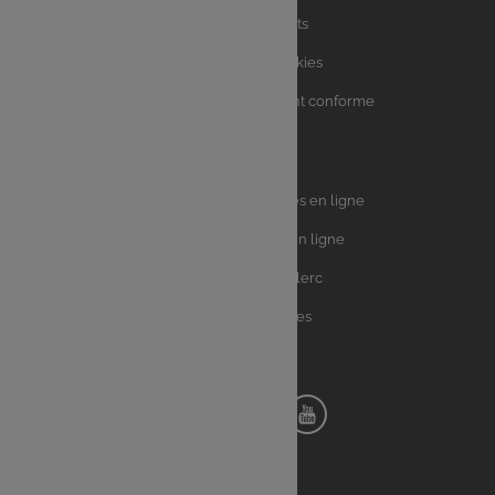
Charte avis clients
Charte sur les Cookies
Accessibilité : partiellement conforme
Plan du site
Univers
E.Leclerc DRIVE - Courses en ligne
Leclerc
E.Leclerc TRAITEUR en ligne
Ma Cave par E.Leclerc
Toutes les recettes
Suivez-nous !
Notre
Notre
Notre
Notre
pinterest
facebook
instagram
youtube