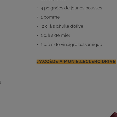
4 poignées de jeunes pousses
1 pomme
2 c. à s d’huile d’olive
1 c. à s de miel
1 c. à s de vinaigre balsamique
J'ACCÈDE À MON E.LECLERC DRIVE
l