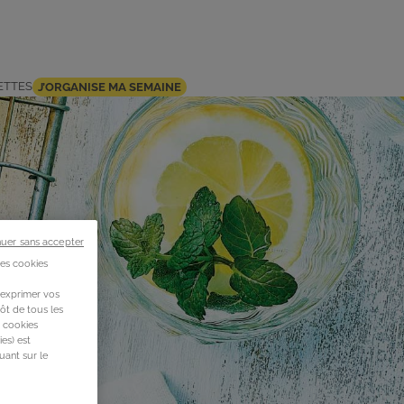
ETTES
J’ORGANISE MA SEMAINE
nuer sans accepter
des cookies
 exprimer vos
ôt de tous les
s cookies
es) est
uant sur le