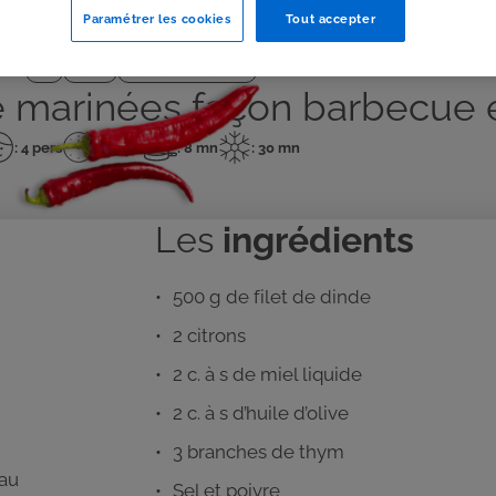
Paramétrer les cookies
Tout accepter
J'IMPRIME
Plat
Facile
Viande blanche
de marinées façon barbecue 
: 4 pers
: 20 mn
: 8 mn
: 30 mn
mbre
Temps
Temps
Temps
de
de
de
rsonnes
préparation
cuisson
repos
Les
ingrédients
500 g de filet de dinde
2 citrons
2 c. à s de miel liquide
2 c. à s d’huile d’olive
3 branches de thym
 au
Sel et poivre