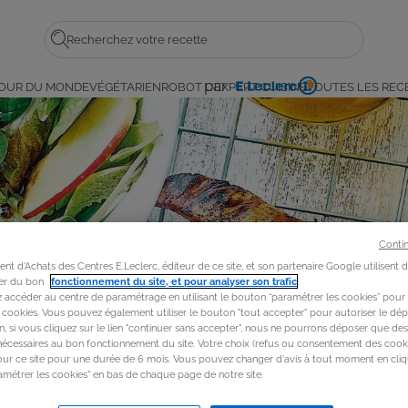
Rechercher
par
OUR DU MONDE
VÉGÉTARIEN
ROBOT L'EXPERT CUISINE
TOUTES LES REC
E.
Leclerc
Conti
t d'Achats des Centres E.Leclerc, éditeur de ce site, et son partenaire Google utilisent 
rer du bon
fonctionnement du site, et pour analyser son trafic
.
accéder au centre de paramétrage en utilisant le bouton “paramétrer les cookies” pour
s cookies. Vous pouvez également utiliser le bouton "tout accepter" pour autoriser le dép
in, si vous cliquez sur le lien "continuer sans accepter", nous ne pourrons déposer que de
nécessaires au bon fonctionnement du site. Votre choix (refus ou consentement des cooki
our ce site pour une durée de 6 mois. Vous pouvez changer d'avis à tout moment en cliq
métrer les cookies" en bas de chaque page de notre site.