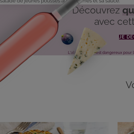
salade de jeunes pousses aux pommes et sa sauce.
Découvrez
qu
avec cett
JE D
L'abus d'alcool est dangereux pour
V