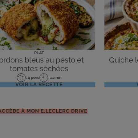
PLAT
ordons bleus au pesto et
Quiche lo
tomates séchées
: 4 pers
: 22 mn
Nombre
Temps
VOIR LA RECETTE
de
de
personnes
préparation
'ACCÈDE À MON E.LECLERC DRIVE