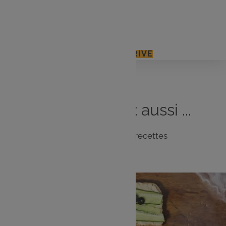
1 paquet de bretzels
Quelques olives noires
J'ACCÈDE À MON E.LECLERC DRIVE
Vous
aimerez
aussi ...
Notre sélection de recettes