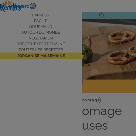
Aller
by
au
Navigation
EXPRESS
Ouvrir
Ouvrir
contenu
FACILE
principale
Voir la vidéo
le
la
principal
GOURMAND
AUTOUR DU MONDE
menu
recherche
VÉGÉTARIEN
de
ROBOT L'EXPERT CUISINE
navigation
TOUTES LES RECETTES
J’ORGANISE MA SEMAINE
JE PARTAGE
J'IMPRIME
Entrée
Halloween
Fromage
Boules de fromage
monstrueuses