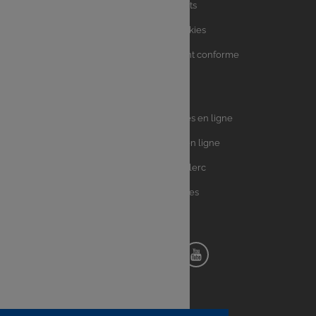
Charte avis clients
Charte sur les Cookies
Accessibilité : partiellement conforme
Plan du site
Univers
E.Leclerc DRIVE - Courses en ligne
Leclerc
E.Leclerc TRAITEUR en ligne
Ma Cave par E.Leclerc
Toutes les recettes
Suivez-nous !
Notre
Notre
Notre
Notre
pinterest
facebook
instagram
youtube