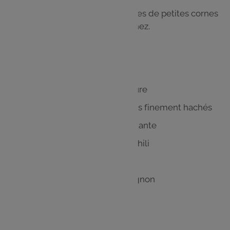
Collez 1 ou 2 yeux par boule et faites de petites cornes
avec les bretzels ainsi qu'un petit nez.
Les
ingrédients
100 gr de crème fromagère nature
Quelques brins de ciboulette très finement hachés
Quelques gouttes de sauce piquante
¼ cuillère à café de poudre de chili
¼ cuillère à café de poudre d'ail
¼ cuillère à café de poudre d'oignon
½ cuillère à café de paprika
Poivre, sel