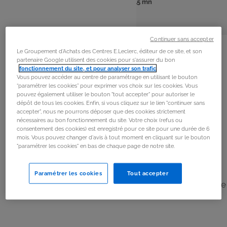
: 10 pers
: 15 mn
Nombre
Temps
de
de
personnes
préparation
La
recette
Continuer sans accepter
Le Groupement d'Achats des Centres E.Leclerc, éditeur de ce site, et son
partenaire Google utilisent des cookies pour s'assurer du bon
Étape 1
fonctionnement du site, et pour analyser son trafic
.
Vous pouvez accéder au centre de paramétrage en utilisant le bouton
Mettez le fromage frais dans un bol et ajoutez la sauce
“paramétrer les cookies” pour exprimer vos choix sur les cookies. Vous
pouvez également utiliser le bouton "tout accepter" pour autoriser le
piquante et les épices.
dépôt de tous les cookies. Enfin, si vous cliquez sur le lien "continuer sans
accepter", nous ne pourrons déposer que des cookies strictement
nécessaires au bon fonctionnement du site. Votre choix (refus ou
Étape 2
consentement des cookies) est enregistré pour ce site pour une durée de 6
mois. Vous pouvez changer d'avis à tout moment en cliquant sur le bouton
Ajoutez du sel et du poivre selon votre goût.
"paramétrer les cookies" en bas de chaque page de notre site.
Étape 3
Paramétrer les cookies
Tout accepter
Formez de petites boules et roulez-les dans la ciboulette
finement hachée.
Étape 4