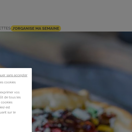
ETTES
J’ORGANISE MA SEMAINE
nuer sans accepter
des cookies
 exprimer vos
ôt de tous les
s cookies
es) est
uant sur le