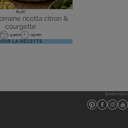
PLAT
rraine ricotta citron &
courgette
: 4 pers
: 25 mn
Nombre
Temps
VOIR LA RECETTE
de
de
personnes
préparation
Suivez-nous !
e
Notre
Notre
Notre
Notr
pinterest
facebook
instagra
you