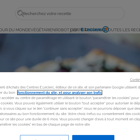
Rechercher
par
OUR DU MONDE
VÉGÉTARIEN
ROBOT L'EXPERT CUISINE
TOUTES LES REC
E.
Leclerc
Conti
t d'Achats des Centres E.Leclerc, éditeur de ce site, et son partenaire Google utilisent 
rer du bon
fonctionnement du site, et pour analyser son trafic
.
accéder au centre de paramétrage en utilisant le bouton “paramétrer les cookies” pour
s cookies. Vous pouvez également utiliser le bouton "tout accepter" pour autoriser le dép
in, si vous cliquez sur le lien "continuer sans accepter", nous ne pourrons déposer que de
nécessaires au bon fonctionnement du site. Votre choix (refus ou consentement des cooki
our ce site pour une durée de 6 mois. Vous pouvez changer d'avis à tout moment en cliq
métrer les cookies" en bas de chaque page de notre site.