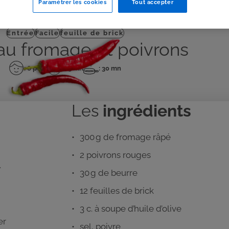
Paramétrer les cookies
Tout accepter
J'IMPRIME
Entrée
Facile
feuille de brick
 au fromage et poivrons
: 6 pers
: 15 mn
: 30 mn
Nombre
Temps
Temps
de
de
de
personnes
préparation
cuisson
Les
ingrédients
300 g de fromage râpé
2 poivrons rouges
.
30 g de beurre
12 feuilles de brick
3 c. à soupe d’huile d’olive
er
sel, poivre