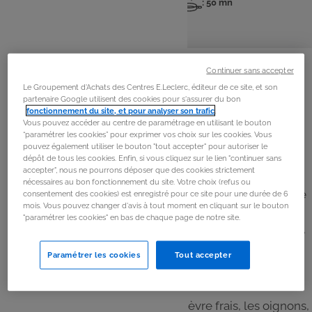
: 4 pers
: 10 mn
: 50 mn
Nombre
Temps
Temps
de
de
de
personnes
préparation
cuisson
La
recette
Continuer sans accepter
Le Groupement d'Achats des Centres E.Leclerc, éditeur de ce site, et son
Étape 1
partenaire Google utilisent des cookies pour s'assurer du bon
fonctionnement du site, et pour analyser son trafic
.
Préchauffer le four à 180°C.
Vous pouvez accéder au centre de paramétrage en utilisant le bouton
“paramétrer les cookies” pour exprimer vos choix sur les cookies. Vous
pouvez également utiliser le bouton "tout accepter" pour autoriser le
Étape 2
dépôt de tous les cookies. Enfin, si vous cliquez sur le lien "continuer sans
accepter", nous ne pourrons déposer que des cookies strictement
Ajouter l'oignon pelé et coupé en 2. Hacher.
nécessaires au bon fonctionnement du site. Votre choix (refus ou
Racler les parois à l’aide de la spatule. Ajouter 10g d’huile
consentement des cookies) est enregistré pour ce site pour une durée de 6
mois. Vous pouvez changer d'avis à tout moment en cliquant sur le bouton
d’olive. Faire rissoler 10 min.
"paramétrer les cookies" en bas de chaque page de notre site.
Ajouter la farine, la levure, les œufs, le lait, l’huile d’olive,
la moutarde. Mixer.
Paramétrer les cookies
Tout accepter
Étape 3
Ajouter les dés de courgette, le chèvre frais, les oignons,