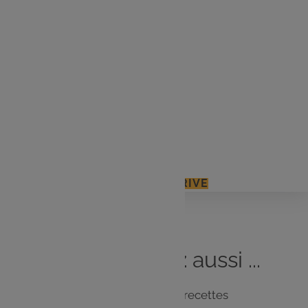
90 g de fromage râpé
180 g de farine
1 sachet de levure chimique
60 g d'huile d'olive
1 c. à c. de moutarde
Sel, poivre
J'ACCÈDE À MON E.LECLERC DRIVE
Vous
aimerez
aussi ...
Notre sélection de recettes