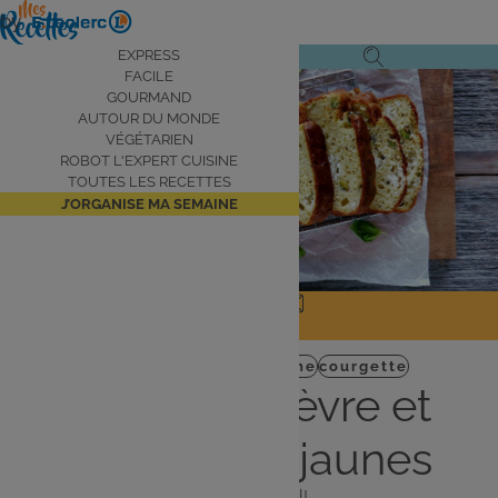
Aller
by
au
Navigation
EXPRESS
Ouvrir
Ouvrir
contenu
FACILE
principale
le
la
principal
GOURMAND
AUTOUR DU MONDE
menu
recherche
VÉGÉTARIEN
de
ROBOT L'EXPERT CUISINE
navigation
TOUTES LES RECETTES
J’ORGANISE MA SEMAINE
JE PARTAGE
J'IMPRIME
Plat
Robot Expert Cuisine
courgette
Cake au chèvre et
courgettes jaunes