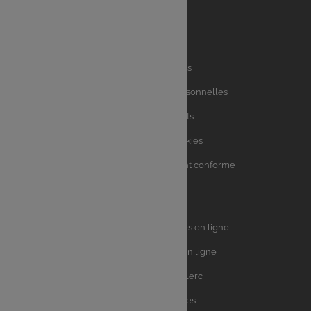
Liens
Mentions légales
utiles
Charte des données personnelles
Charte avis clients
Charte sur les Cookies
Accessibilité : partiellement conforme
Plan du site
Univers
E.Leclerc DRIVE - Courses en ligne
Leclerc
E.Leclerc TRAITEUR en ligne
Ma Cave par E.Leclerc
Toutes les recettes