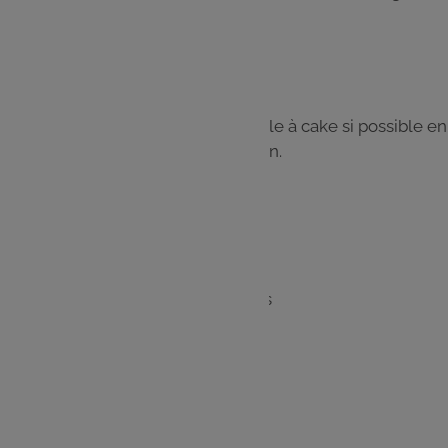
le fromage râpé. Saler, poivrer.
Mélanger.
Étape 4
Verser la préparation dans un moule à cake si possible en
silicone, et faire cuire durant 40 min.
Servir chaud ou tiède.
Les
ingrédients
1 courgette jaune coupée en dés
2 oignons
1 pot de chèvre frais
3 oeufs
150 g de lait