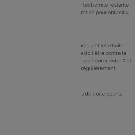
pâte pour former un cigare. Sceller l’extrémité restante
avec un jaune d’oeuf. Répéter l’opération pour obtenir 4
cigares.
Étape 4
Dans une poêle bien chaude, déposer un filet d’huile.
Déposer les cigares, la face scellée doit être contre la
poêle pour que cela tienne bien. Laisser dorer entre 3 et
5 minutes en retournant les bricks régulièrement.
Étape 5
Servir tiède, ajouter quelques oeufs de truite pour la
décoration.
Les
ingrédients