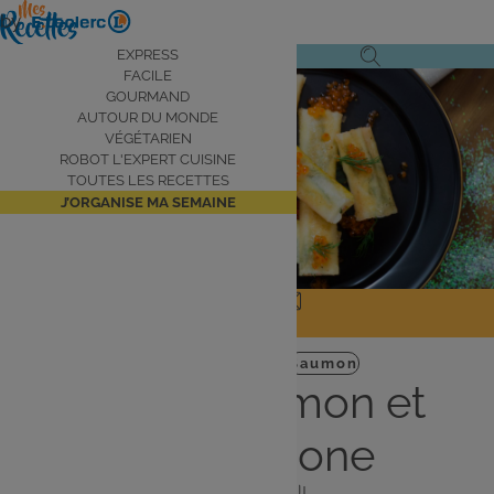
Aller
by
au
Navigation
EXPRESS
Ouvrir
Ouvrir
contenu
FACILE
principale
Voir la vidéo
le
la
principal
GOURMAND
AUTOUR DU MONDE
menu
recherche
VÉGÉTARIEN
de
ROBOT L'EXPERT CUISINE
navigation
TOUTES LES RECETTES
J’ORGANISE MA SEMAINE
JE PARTAGE
J'IMPRIME
Entrée
Gourmand
Saumon
Cigare saumon et
mascarpone