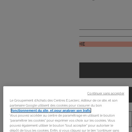
de
mon frigo
JE RECHERCHE
Continuer sans accepter
Le Groupement d'Achats des Centres E.Leclerc, éditeur de ce site, et son
partenaire Google utilisent des cookies pour s'assurer du bon
fonctionnement du site, et pour analyser son trafic
.
Vous pouvez accéder au centre de paramétrage en utilisant le bouton
“paramétrer les cookies” pour exprimer vos choix sur les cookies. Vous
pouvez également utiliser le bouton "tout accepter" pour autoriser le
dépôt de tous les cookies. Enfin, si vous cliquez sur le lien "continuer sans