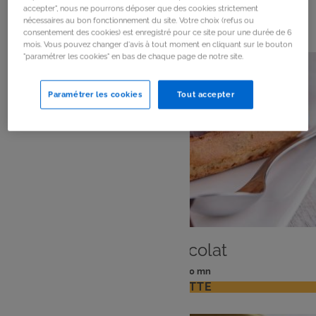
accepter", nous ne pourrons déposer que des cookies strictement
11
résultats
nécessaires au bon fonctionnement du site. Votre choix (refus ou
consentement des cookies) est enregistré pour ce site pour une durée de 6
mois. Vous pouvez changer d'avis à tout moment en cliquant sur le bouton
"paramétrer les cookies" en bas de chaque page de notre site.
Paramétrer les cookies
Tout accepter
DESSERT
Eclair au chocolat
: 6 pers
: 60 mn
Nombre
Temps
VOIR LA RECETTE
de
de
personnes
préparation