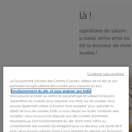
L'été est là !
Le soleil est là ! Découvrez nos inspirations de saison :
des recettes simples à partager au soleil, entre amis ou
en famille, et profitez pleinement de la douceur de vivre
et des saveurs retrouvées !
Continuer sans accepter
Le Groupement d'Achats des Centres E.Leclerc, éditeur de ce site, et son
partenaire Google utilisent des cookies pour s'assurer du bon
fonctionnement du site, et pour analyser son trafic
.
Vous pouvez accéder au centre de paramétrage en utilisant le bouton
“paramétrer les cookies” pour exprimer vos choix sur les cookies. Vous
pouvez également utiliser le bouton "tout accepter" pour autoriser le
dépôt de tous les cookies. Enfin, si vous cliquez sur le lien "continuer sans
accepter", nous ne pourrons déposer que des cookies strictement
nécessaires au bon fonctionnement du site. Votre choix (refus ou
consentement des cookies) est enregistré pour ce site pour une durée de 6
mois. Vous pouvez changer d'avis à tout moment en cliquant sur le bouton