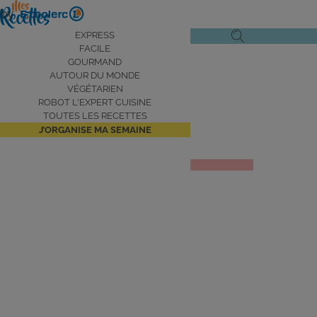
Aller
by
au
Navigation
EXPRESS
Ouvrir
Ouvrir
contenu
FACILE
principale
le
la
principal
GOURMAND
AUTOUR DU MONDE
menu
recherche
VÉGÉTARIEN
de
ROBOT L'EXPERT CUISINE
navigation
TOUTES LES RECETTES
J’ORGANISE MA SEMAINE
Salade niçoise
JE DÉCOUVRE