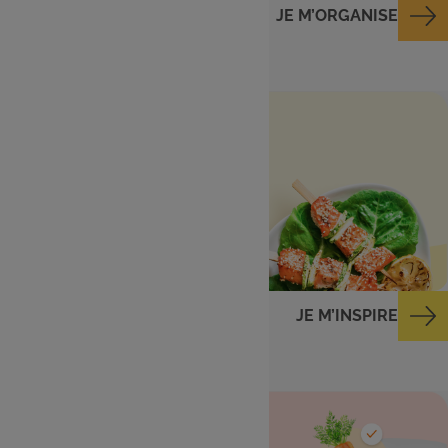
JE M’ORGANISE
Menu de la semaine
Des idées repas du
lundi au dimanche
JE M’INSPIRE
Ingrédients dans
mon frigo