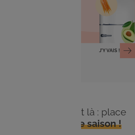
Cuisiner avec ce qu'il
me reste
J’Y VAIS !
Le printemps est là : place
aux
produits de saison !