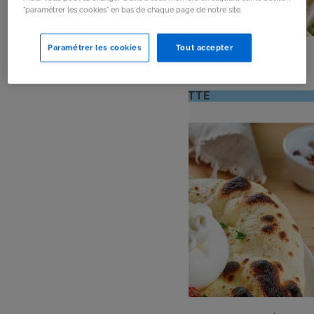
"paramétrer les cookies" en bas de chaque page de notre site.
PLAT
Paramétrer les cookies
Tout accepter
Brochettes de légumes au barbecue
: 4 pers
: 20 mn
Nombre
Temps
VOIR LA RECETTE
de
de
personnes
préparation
ENTRÉE