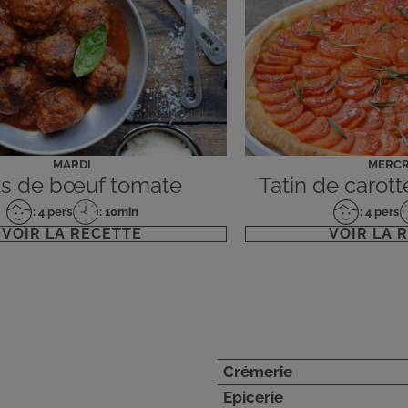
MARDI
MERCR
ls de bœuf tomate
Tatin de carot
: 4 pers
: 10min
: 4 pers
Nombre
Temps
Nombre
T
VOIR LA RECETTE
VOIR LA 
de
de
de
d
personnes
préparation
personnes
p
Crémerie
Epicerie