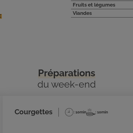
Fruits et légumes
Viandes
E
Préparations
du week-end
Courgettes
: 10min
: 10min
Temps
Temps
de
de
préparation
cuisson