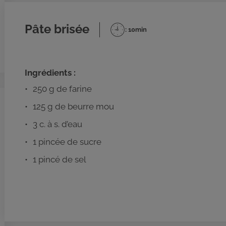
Pâte brisée
: 10min
Temps
de
préparation
Ingrédients :
250 g de farine
125 g de beurre mou
3 c. à s. d’eau
1 pincée de sucre
1 pincé de sel