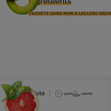
ingrédients
J'ACHÈTE DANS MON E.LECLERC DRIV
Bœuf mijoté
: 15min
: 150min
Temps
Temps
de
de
préparation
cuisson