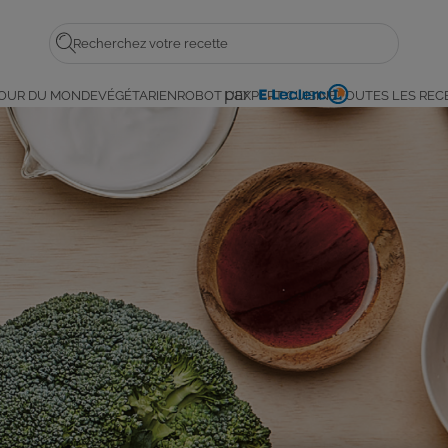
Rechercher
par
OUR DU MONDE
VÉGÉTARIEN
ROBOT L'EXPERT CUISINE
TOUTES LES REC
E.
Leclerc