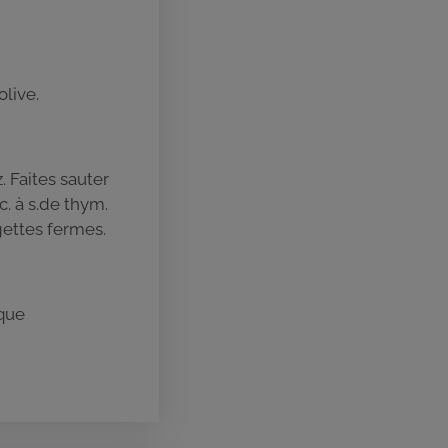
olive.
. Faites sauter
c. à s.de thym.
gettes fermes.
ique