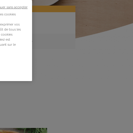
nuer sans accepter
des cookies
 exprimer vos
ôt de tous les
s cookies
es) est
Le jour même
uant sur le