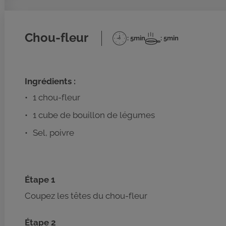
Chou-fleur
: 5min
: 5min
Temps
Temps
de
de
préparation
cuisson
Ingrédients :
1 chou-fleur
1 cube de bouillon de légumes
Sel, poivre
Étape 1
Coupez les têtes du chou-fleur
Étape 2