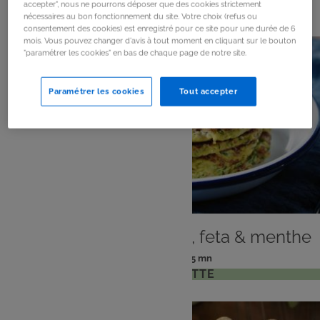
154
résultats
accepter", nous ne pourrons déposer que des cookies strictement
nécessaires au bon fonctionnement du site. Votre choix (refus ou
consentement des cookies) est enregistré pour ce site pour une durée de 6
mois. Vous pouvez changer d'avis à tout moment en cliquant sur le bouton
"paramétrer les cookies" en bas de chaque page de notre site.
Paramétrer les cookies
Tout accepter
PLAT
Pancake de courgettes, feta & menthe
: 2 pers
: 15 mn
Nombre
Temps
VOIR LA RECETTE
de
de
personnes
préparation