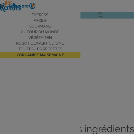
Aller
by
au
Navigation
EXPRESS
Ouvrir
Ouvrir
contenu
FACILE
principale
le
la
principal
GOURMAND
AUTOUR DU MONDE
menu
recherche
VÉGÉTARIEN
de
ROBOT L'EXPERT CUISINE
navigation
TOUTES LES RECETTES
J’ORGANISE MA SEMAINE
Aujourd’hui je suis en mode
speed
!
Je cuisine avec les ingrédients