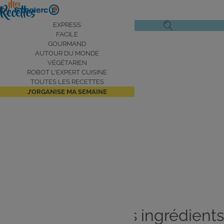
Aller
by
au
Navigation
EXPRESS
Ouvrir
Ouvrir
contenu
FACILE
principale
le
la
principal
GOURMAND
AUTOUR DU MONDE
menu
recherche
VÉGÉTARIEN
de
ROBOT L'EXPERT CUISINE
navigation
TOUTES LES RECETTES
J’ORGANISE MA SEMAINE
Aujourd’hui je me fais
plaisir
Je cuisine avec les ingrédients