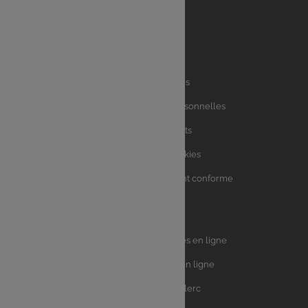
Liens
Mentions légales
utiles
Charte des données personnelles
Charte avis clients
Charte sur les Cookies
Accessibilité : partiellement conforme
Plan du site
Univers
E.Leclerc DRIVE - Courses en ligne
Leclerc
E.Leclerc TRAITEUR en ligne
Ma Cave par E.Leclerc