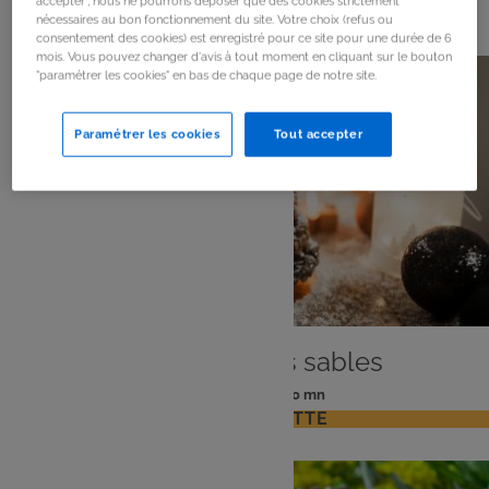
368
résultats
accepter", nous ne pourrons déposer que des cookies strictement
nécessaires au bon fonctionnement du site. Votre choix (refus ou
consentement des cookies) est enregistré pour ce site pour une durée de 6
mois. Vous pouvez changer d'avis à tout moment en cliquant sur le bouton
"paramétrer les cookies" en bas de chaque page de notre site.
Paramétrer les cookies
Tout accepter
DESSERT
Sapin roses des sables
: 6 pers
: 20 mn
Nombre
Temps
VOIR LA RECETTE
de
de
personnes
préparation