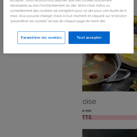
100
résultats
accepter", nous ne pourrons déposer que des cookies strictement
nécessaires au bon fonctionnement du site. Votre choix (refus ou
consentement des cookies) est enregistré pour ce site pour une durée de 6
mois. Vous pouvez changer d'avis à tout moment en cliquant sur le bouton
"paramétrer les cookies" en bas de chaque page de notre site.
Paramétrer les cookies
Tout accepter
PLAT
Fondue chinoise
: 6 pers
: 60 mn
Nombre
Temps
VOIR LA RECETTE
de
de
personnes
préparation