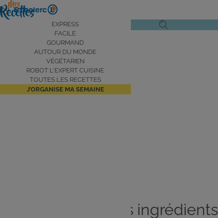
Aller
by
au
Navigation
EXPRESS
Ouvrir
Ouvrir
contenu
FACILE
principale
le
la
principal
GOURMAND
AUTOUR DU MONDE
menu
recherche
VÉGÉTARIEN
de
ROBOT L'EXPERT CUISINE
navigation
TOUTES LES RECETTES
J’ORGANISE MA SEMAINE
Aujourd’hui je voyage autour
du
monde
Je cuisine avec les ingrédients