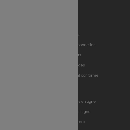
Liens
Mentions légales
utiles
Charte des données personnelles
Charte avis clients
Charte sur les Cookies
Accessibilité : partiellement conforme
Plan du site
Univers
E.Leclerc DRIVE - Courses en ligne
Leclerc
E.Leclerc TRAITEUR en ligne
Ma Cave par E.Leclerc